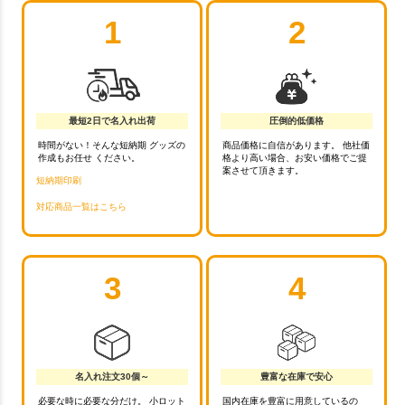
1
2
最短2日で名入れ出荷
圧倒的低価格
時間がない！そんな短納期 グッズの
商品価格に自信があります。 他社価
作成もお任せ ください。
格より高い場合、お安い価格でご提
案させて頂きます。
短納期印刷
対応商品一覧はこちら
3
4
名入れ注文30個～
豊富な在庫で安心
必要な時に必要な分だけ。 小ロット
国内在庫を豊富に用意しているの