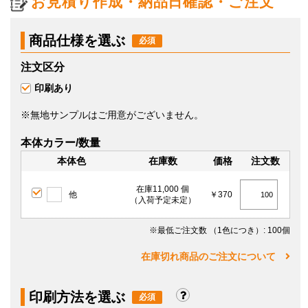
お見積り作成・納品日確認・ご注文
商品仕様を選ぶ
注文区分
印刷あり
※無地サンプルはご用意がございません。
本体カラー/数量
本体色
在庫数
価格
注文数
在庫11,000 個
他
￥370
（入荷予定未定）
※最低ご注文数
（1色につき）
: 100個
在庫切れ商品のご注文について
印刷方法を選ぶ