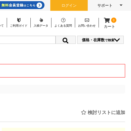
ログイン
サポート
0
いて
ご利用
ガイド
入稿
データ
よくある
質問
お問い
合わせ
カート
価格・在庫数
で検索
検討リストに追加