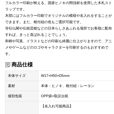
フルカラー印刷が映える、国産ヒノキの間伐材を使用した木札スト
ラップです。
木部にはフルカラー印刷でオリジナルの模様や名入れをすることが
できます。また、根付紐の色もご選択可能です。
寺社仏閣や伝統芸能などの日本らしさあふれる場所でお客様に配布
すれば、きっと喜ばれることでしょう。
和柄や写真、イラストなどの印刷も綺麗に仕上がりますので、アニ
メやゲームなどのロゴやキャラクターを印刷するのもおすすめで
す。
商品仕様
本体サイズ
W17×H50×D5mm
素材
本体：ヒノキ、根付紐：レーヨン
個別包装
OPP袋+取説台紙
【名入れ可能商品】