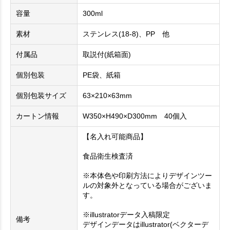
容量
300ml
素材
ステンレス(18-8)、PP 他
付属品
取説付(紙箱面)
個別包装
PE袋、紙箱
個別包装サイズ
63×210×63mm
カートン情報
W350×H490×D300mm 40個入
【名入れ可能商品】
食品衛生検査済
※本体色や印刷方法によりデザインツー
ルの対象外となっている場合がございま
す。
※illustratorデータ入稿限定
備考
デザインデータはillustrator(ベクターデ