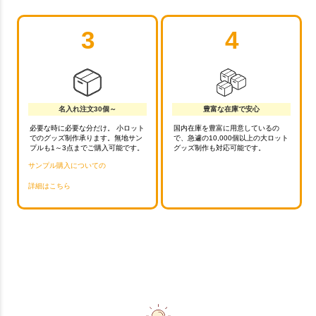
3
4
名入れ注文30個～
豊富な在庫で安心
必要な時に必要な分だけ。 小ロット
国内在庫を豊富に用意しているの
でのグッズ制作承ります。無地サン
で、急遽の10,000個以上の大ロット
プルも1～3点までご購入可能です。
グッズ制作も対応可能です。
サンプル購入についての
詳細はこちら