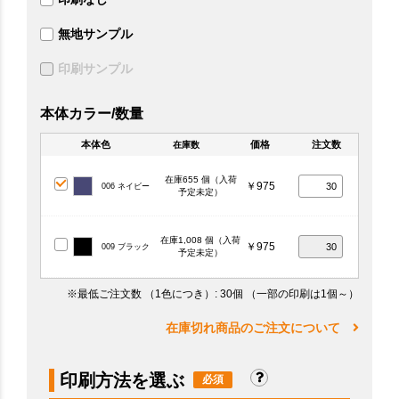
無地サンプル
印刷サンプル
本体カラー/数量
本体色
価格
注文数
在庫数
在庫655 個（入荷
￥975
006 ネイビー
予定未定）
在庫1,008 個（入荷
￥975
009 ブラック
予定未定）
※最低ご注文数
（1色につき）
: 30個
（一部の印刷は1個～）
在庫切れ商品のご注文について
印刷方法を選ぶ