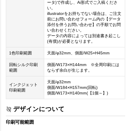
ータ)で作成し、Ai形式でご入稿くださ
い。
illustratorをお持ちでない場合は、ご注文
前にお問い合わせフォーム内の【データ
添付を伴うお問い合わせ】の手順でお問
い合わせください。
データの内容によっては別途書き起こし
(有償)が必要となります。
1色印刷範囲
天面/φ32mm、側面/W25×H45mm
回転シルク印刷
側面/W173×H144mm ※全周印刷には
範囲
ならず余白が生じます。
天面/φ32mm
インクジェット
側面/W184×H157mm(回転)
印刷範囲
側面/W173×H140mm(【1個～】)
デザインについて
印刷可能範囲