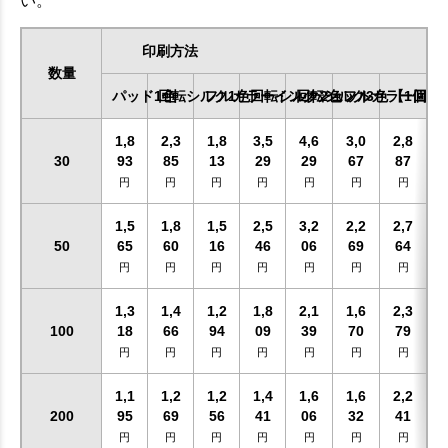
い。
印刷方法
数量
パッド1色
回転シルク1色
フルカラーインクジェット
回転シルク2色
回転シルク3色
フルカラー回転
【1個～
1,8
2,3
1,8
3,5
4,6
3,0
2,8
30
93
85
13
29
29
67
87
円
円
円
円
円
円
円
1,5
1,8
1,5
2,5
3,2
2,2
2,7
50
65
60
16
46
06
69
64
円
円
円
円
円
円
円
1,3
1,4
1,2
1,8
2,1
1,6
2,3
100
18
66
94
09
39
70
79
円
円
円
円
円
円
円
1,1
1,2
1,2
1,4
1,6
1,6
2,2
200
95
69
56
41
06
32
41
円
円
円
円
円
円
円