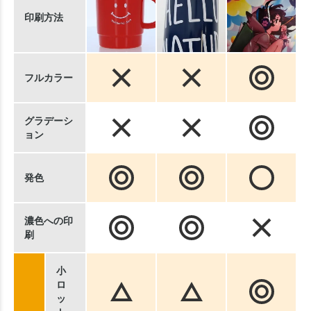
印刷方法
フルカラー
グラデーシ
ョン
発色
濃色への印
刷
小
ロ
ッ