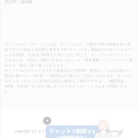
官公庁・自治体
オリジナルグッズドットコムは、オリジナルグッズ製作40年の実績を持つ東
証プライム市場上場企業が運営するECサイトです。物販向けのオリジナルグ
ッズやOEM、記念品の制作をお考えの方に向けて、タンブラーやトートバッ
グをはじめ、SDGsに貢献できるオーガニック・再生素材・フェアトレード商
品まで、幅広く取り扱っております。
オリジナルのプリントを入れて最速2日で出荷OK！無地サンプルは1 個から、
商品は最小ロット30 個、一部商品は1 個 からご注文いただけます。オリジナ
ルグッズ・小ロットOEMや記念品の制作をご検討中の方は、「物販商品・
OEM」の作成・仕入れに強いオリジナルグッズドットコムをご利用くださ
い！
×
copyright (c) オリジナルグッズドットコム all rights reserved.