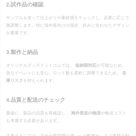
2.試作品の確認
サンプルを使って仕上がりや素材感をチェックし、必要に応じて
微調整します。特に海外客向けの場合、好みに合わせたデザイン
が重要です。
3.製作と納品
オリジナルグッズドットコムでは、
短納期対応
が可能なため、
急なイベントにも安心。ロット数も柔軟に調整できるため、
在
庫リスク
を抑えられます。
4.品質と配送のチェック
最後に、製品の品質を再確認し、
海外発送の物流
や輸送コスト
も考慮する必要があります。
注意点としては、文化や商習慣の違いへの配慮や、エコ素材の利