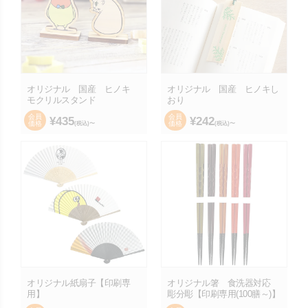
オリジナル 国産 ヒノキ
オリジナル 国産 ヒノキし
モクリルスタンド
おり
会員
会員
¥
435
¥
242
価格
価格
(税込)〜
(税込)〜
オリジナル紙扇子【印刷専
オリジナル箸 食洗器対応
用】
彫分彫【印刷専用(100膳～)】