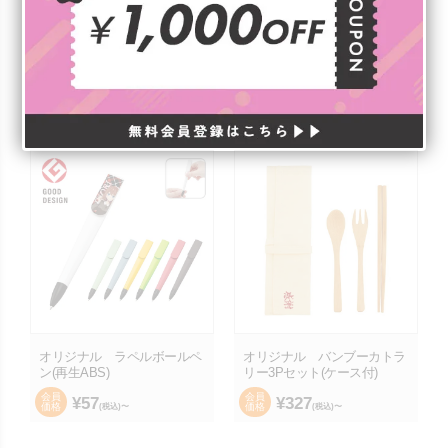
オリジナル オーガニック厚
オリジナル オーガニックコ
手コットンバッグ(M) ナチ
ットンキャンバスデイリーポ
ュラル
ーチ(M) ナチュラル
会員
会員
¥
254
¥
344
価格
価格
(税込)〜
(税込)〜
オリジナル ラペルボールペ
オリジナル バンブーカトラ
ン(再生ABS)
リー3Pセット(ケース付)
会員
会員
¥
57
¥
327
価格
価格
(税込)〜
(税込)〜