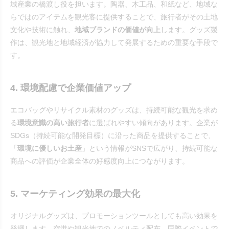
域産業の橋渡し役を担います。陶器、木工品、和紙など、地域な
らではのアイテムを観光客に提供することで、旅行者がその土地
文化や技術に触れ、
地域ブランドの価値が向上
します。グッズ製
作は、観光地と地域経済が協力して発展するための重要な手段で
す。
4. 環境配慮で企業価値アップ
エコバッグやリサイクル素材のグッズは、持続可能な観光を求め
る
環境意識の高い旅行者
に選ばれやすい傾向があります。企業が
SDGs（持続可能な開発目標）に沿った商品を提供することで、
「
環境に優しいお土産
」という情報がSNSで広がり、持続可能な
商品への評価が企業全体の好感度向上につながります。
5. マーケティング効果の最大化
オリジナルグッズは、プロモーションツールとしても高い効果を
発揮します。空港や観光地でのノベルティ配布、国際イベントで