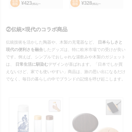
会員
会員
¥
423
¥
328
価格
価格
(税込)〜
(税込)〜
②伝統×現代のコラボ商品
伝統技術を活かした陶器や、木製の充電器など、
日本らしさと
現代の便利さを融合
したグッズは、特に欧米市場での受けが良い
です。例えば、シンプルでおしゃれな湯飲みや木製のガジェット
は、
日常生活に馴染む
デザインが喜ばれます。「日本でしか買
えないけど、家でも使いやすい」商品は、旅の思い出になるだけ
でなく、毎日の暮らしの中でブランドの記憶を呼び起こします。