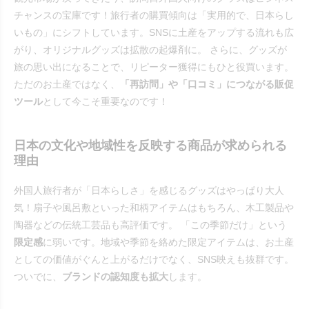
チャンスの宝庫です！旅行者の購買傾向は「実用的で、日本らし
いもの」にシフトしています。SNSに土産をアップする流れも広
がり、オリジナルグッズは拡散の起爆剤に。 さらに、グッズが
旅の思い出になることで、リピーター獲得にもひと役買います。
ただのお土産ではなく、
「再訪問」や「口コミ」につながる販促
ツール
として今こそ重要なのです！
日本の文化や地域性を反映する商品が求められる
理由
外国人旅行者が「日本らしさ」を感じるグッズはやっぱり大人
気！扇子や風呂敷といった和柄アイテムはもちろん、木工製品や
陶器などの伝統工芸品も高評価です。 「この季節だけ」という
限定感
に弱いです。地域や季節を絡めた限定アイテムは、お土産
としての価値がぐんと上がるだけでなく、SNS映えも抜群です。
ついでに、
ブランドの認知度も拡大
します。