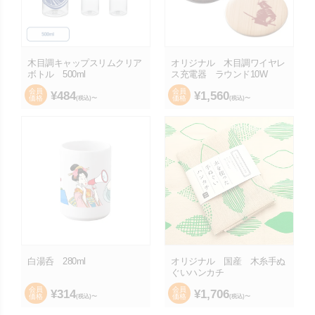
木目調キャップスリムクリア
オリジナル 木目調ワイヤレ
ボトル 500ml
ス充電器 ラウンド10W
会員
会員
¥
484
¥
1,560
価格
価格
(税込)〜
(税込)〜
白湯呑 280ml
オリジナル 国産 木糸手ぬ
ぐいハンカチ
会員
会員
¥
314
¥
1,706
価格
価格
(税込)〜
(税込)〜