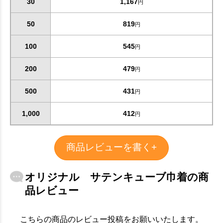
30
1,167
円
50
819
円
100
545
円
200
479
円
500
431
円
1,000
412
円
商品レビューを書く+
オリジナル サテンキューブ巾着の商
品レビュー
お買い物を続ける
カートへ進む
こちらの商品のレビュー投稿をお願いいたします。