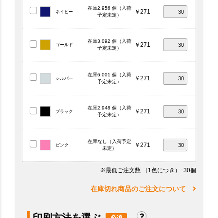
在庫2,956 個（入荷
￥271
ネイビー
予定未定）
在庫3,092 個（入荷
￥271
ゴールド
予定未定）
在庫6,001 個（入荷
￥271
シルバー
予定未定）
在庫2,948 個（入荷
￥271
ブラック
予定未定）
在庫なし（入荷予定
￥271
ピンク
未定）
※最低ご注文数
（1色につき）
: 30個
在庫切れ商品のご注文について
印刷方法を選ぶ