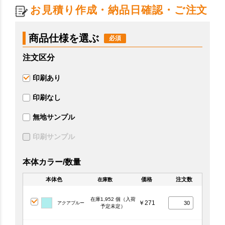
お見積り作成・納品日確認・ご注文
商品仕様を選ぶ
注文区分
印刷あり
印刷なし
無地サンプル
印刷サンプル
本体カラー/数量
本体色
価格
注文数
在庫数
在庫1,952 個（入荷
￥271
アクアブルー
予定未定）