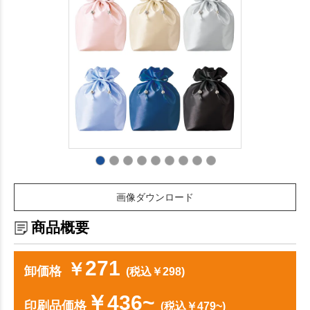
画像ダウンロード
商品概要
271
￥
卸価格
(税込￥298)
￥436~
印刷品価格
(税込￥479~)