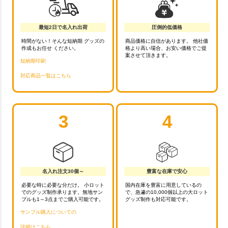
最短2日で名入れ出荷
圧倒的低価格
時間がない！そんな短納期 グッズの
商品価格に自信があります。 他社価
作成もお任せ ください。
格より高い場合、お安い価格でご提
案させて頂きます。
短納期印刷
対応商品一覧はこちら
3
4
名入れ注文30個～
豊富な在庫で安心
必要な時に必要な分だけ。 小ロット
国内在庫を豊富に用意しているの
でのグッズ制作承ります。無地サン
で、急遽の10,000個以上の大ロット
プルも1～3点までご購入可能です。
グッズ制作も対応可能です。
サンプル購入についての
詳細はこちら