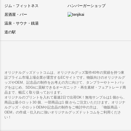
ジム・フィットネス
ハンバーガーショップ
居酒屋・バー
温泉・サウナ・銭湯
道の駅
オリジナルグッズドットコムは、オリジナルグッズ製作40年の実績を持つ東
証プライム市場上場企業が運営するECサイトです。物販向けのオリジナルグ
ッズやOEM、記念品の制作をお考えの方に向けて、タンブラーやトートバッ
グをはじめ、SDGsに貢献できるオーガニック・再生素材・フェアトレード商
品まで、幅広く取り扱っております。
オリジナルのプリントを入れて最速2日で出荷OK！無地サンプルは1 個から、
商品は最小ロット30 個、一部商品は1 個 からご注文いただけます。オリジナ
ルグッズ・小ロットOEMや記念品の制作をご検討中の方は、「物販商品・
OEM」の作成・仕入れに強いオリジナルグッズドットコムをご利用くださ
い！