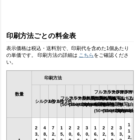
印刷方法ごとの料金表
表示価格は税込・送料別で、印刷代を含めた1個あたり
の単価です。 印刷方法の詳細は
こちら
をご確認くださ
い。
印刷方法
フルカラーDTF
フルカラーDTF
フルカラーDT
フルカラー
数量
フルカラー熱転写SS
フルカラー熱転写S
フルカラー熱転写M
フルカラー熱転写L
(ふちなし)
(ふちなし)
(ふちなし)
(ふちなし)
フル
シルク1色
シルク2色
シルク3色
(50×50mm以内)
(100×100mm以内)
(170×170mm以内)
(240×200mm以内)
転写SS
転写S
転写M
転写L
(白印
(50×50mm以内)
(100×100mm以内)
(170×170mm
(240×20
1
2
4
7
1
2
2
3
1
2
2
3
1
3,
8,
2,
5,
0,
6,
0,
6,
2,
9,
3,
2,