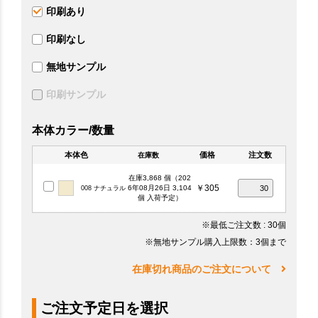
印刷あり
印刷なし
無地サンプル
印刷サンプル
本体カラー/数量
本体色
価格
注文数
在庫数
在庫3,868 個（202
￥305
6年08月26日 3,104
008 ナチュラル
個 入荷予定）
※最低ご注文数
: 30個
※無地サンプル購入上限数：3個まで
在庫切れ商品のご注文について
ご注文予定日を選択