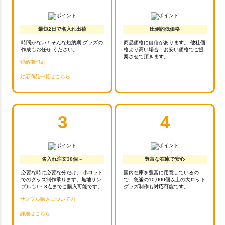
最短2日で名入れ出荷
圧倒的低価格
時間がない！そんな短納期 グッズの
商品価格に自信があります。 他社価
作成もお任せ ください。
格より高い場合、お安い価格でご提
案させて頂きます。
短納期印刷
対応商品一覧はこちら
3
4
名入れ注文30個～
豊富な在庫で安心
必要な時に必要な分だけ。 小ロット
国内在庫を豊富に用意しているの
でのグッズ制作承ります。無地サン
で、急遽の10,000個以上の大ロット
プルも1～3点までご購入可能です。
グッズ制作も対応可能です。
サンプル購入についての
詳細はこちら