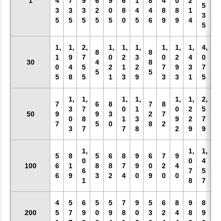
1
4
7
9
6
9
6
1
8
4
0
2
5
3
3
3
2
0
8
4
4
8
8
1
3
5
5
5
5
5
0
5
6
9
9
4
5
1,
1,
2,
1,
1,
1,
1,
1,
1,
4,
お買い物を続ける
カートへ進む
8
8
1
9
7
0
2
3
0
2
4
0
30
4
8
0
4
5
2
1
2
7
9
3
7
5
5
5
8
5
1
3
9
3
3
1
5
1,
1,
1,
1,
1,
1,
2,
7
6
8
7
8
3
7
0
1
0
2
5
50
9
9
3
2
7
0
8
1
3
9
2
7
7
5
0
8
2
3
7
7
8
2
9
9
1,
1,
1,
5
8
5
6
8
9
6
7
9
0
0
4
100
6
1
8
8
7
9
0
2
4
6
7
5
6
9
3
2
4
0
9
0
0
1
8
7
4
5
6
5
5
7
9
5
6
8
9
8
200
5
7
9
0
9
8
0
3
2
4
8
9