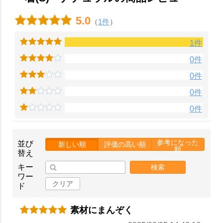
5.0
（
1件
）
1件
0件
0件
0件
0件
お買い物を続ける
カートへ進む
参考になった
並び
新しい順
評価の高い順
順
替え
キー
検索
ワー
クリア
ド
素材にまんぞく