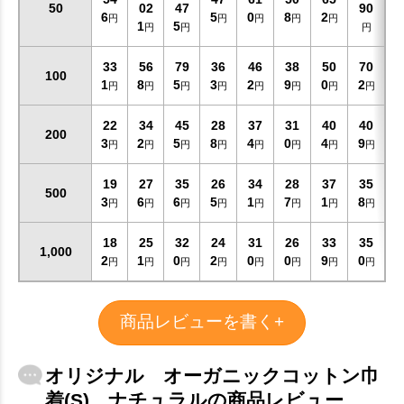
50
02
47
90
6
5
0
8
2
円
円
円
円
円
1
5
円
円
円
33
56
79
36
46
38
50
70
100
1
8
5
3
2
9
0
2
円
円
円
円
円
円
円
円
22
34
45
28
37
31
40
40
200
3
2
5
8
4
0
4
9
円
円
円
円
円
円
円
円
19
27
35
26
34
28
37
35
500
3
6
6
5
1
7
1
8
円
円
円
円
円
円
円
円
18
25
32
24
31
26
33
35
1,000
2
1
0
2
0
0
9
0
円
円
円
円
円
円
円
円
商品レビューを書く+
オリジナル オーガニックコットン巾
着(S) ナチュラルの商品レビュー