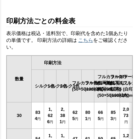
印刷方法ごとの料金表
表示価格は税込・送料別で、印刷代を含めた1個あたり
の単価です。 印刷方法の詳細は
こちら
をご確認くださ
い。
印刷方法
フルカラーDTF
フルカラーDT
数量
フルカラー熱転写SS
フルカラー熱転写S
(ふちなし)
(ふちなし)
フルカ
シルク1色
シルク2色
シルク3色
(50×50mm以内)
(100×100mm以内)
転写SS
転写S
(白印刷
(50×50mm以内)
(100×100mm
1,
2,
2,0
83
62
80
66
85
30
62
38
73
4
5
1
5
3
円
円
円
円
円
6
1
円
円
円
1,
1,
1,2
54
47
61
50
65