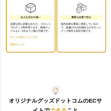
名入れ注文30個～
豊富な在庫で安心
必要な時に必要な分だけ。 小ロット
国内在庫を豊富に用意しているの
でのグッズ制作承ります。無地サン
で、急遽の10,000個以上の大ロット
プルも1～3点までご購入可能です。
グッズ制作も対応可能です。
サンプル購入についての
詳細はこちら
オリジナルグッズドットコムのECサ
イトで
できる
こと