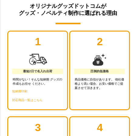
オリジナルグッズドットコムが
グッズ・ノベルティ制作に選ばれる理由
1
2
最短2日で名入れ出荷
圧倒的低価格
時間がない！そんな短納期 グッズの
商品価格に自信があります。 他社価
作成もお任せ ください。
格より高い場合、お安い価格でご提
案させて頂きます。
短納期印刷
対応商品一覧はこちら
3
4