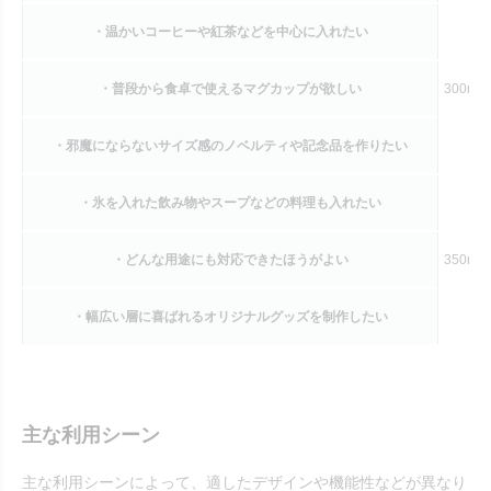
・温かいコーヒーや紅茶などを中心に入れたい
・普段から食卓で使えるマグカップが欲しい
300ml
・邪魔にならないサイズ感のノベルティや記念品を作りたい
・氷を入れた飲み物やスープなどの料理も入れたい
・どんな用途にも対応できたほうがよい
350ml
・幅広い層に喜ばれるオリジナルグッズを制作したい
主な利用シーン
主な利用シーンによって、適したデザインや機能性などが異なり