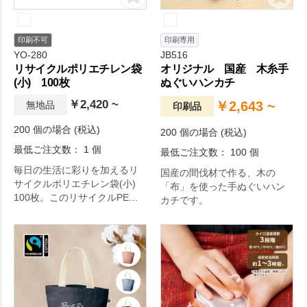
減に貢献することができま
油資源の節約と、CO2排出削
す。
減に貢献することができま
す。
印刷不可
印刷専用
YO-280
JB516
リサイクルポリエチレン袋
オリジナル 国産 木糸手
(小) 100枚
ぬぐいハンカチ
￥2,420 ~
￥2,643 ~
無地品
印刷品
200 個の場合 (税込)
200 個の場合 (税込)
最低ご注文数： 1 個
最低ご注文数： 100 個
毎日の生活に彩りを加えるリ
国産の間伐材で作る、木の
サイクルポリエチレン袋(小)
「布」を使った手ぬぐいハン
100枚。このリサイクルPE袋
カチです。
は、リサイクルポリエチレン
を100％使用している、環境に
やさしい透明袋です。
主に工場で製造する際に出る
ポリエチレンの端材などを使
用し、再原料化・再加工を行
って作られています。バージ