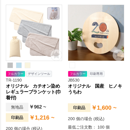
に使用した今治産のフェイス
会、セミナー等で配布するノ
タオルです。
ベルティとしてオススメのリ
ングノート。表紙及び裏表紙
に国産杉の間伐材を使用して
おり、全て紙製のノートとは
ひと味違った雰囲気で差別化
を図ってみてはいかがでしょ
うか。
フルカラー
デザインツール
フルカラー
印刷専用
TR-1190
JB530
オリジナル カチオン染め
オリジナル 国産 ヒノキ
レギュラーブランケット(巾
うちわ
着付)
￥962 ~
￥1,600 ~
無地品
印刷品
￥1,216 ~
印刷品
200 個の場合 (税込)
最低ご注文数： 100 個
200 個の場合 (税込)