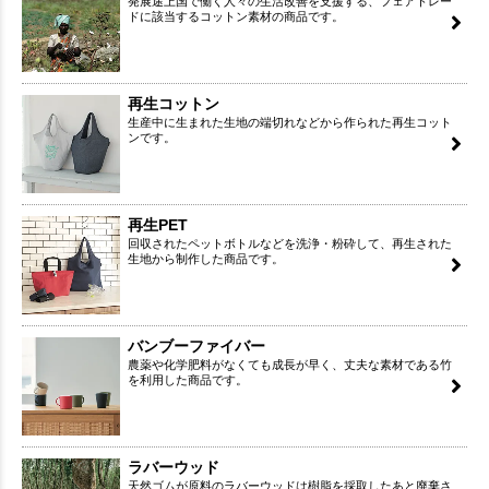
発展途上国で働く人々の生活改善を支援する、フェアトレー
ドに該当するコットン素材の商品です。
再生コットン
生産中に生まれた生地の端切れなどから作られた再生コット
ンです。
再生PET
回収されたペットボトルなどを洗浄・粉砕して、再生された
生地から制作した商品です。
バンブーファイバー
農薬や化学肥料がなくても成長が早く、丈夫な素材である竹
を利用した商品です。
ラバーウッド
天然ゴムが原料のラバーウッドは樹脂を採取したあと廃棄さ