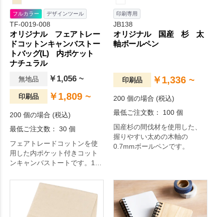
フルカラー
デザインツール
印刷専用
TF-0019-008
JB138
オリジナル フェアトレー
オリジナル 国産 杉 太
ドコットンキャンバストー
軸ボールペン
トバッグ(L) 内ポケット
ナチュラル
￥1,056 ~
￥1,336 ~
無地品
印刷品
￥1,809 ~
印刷品
200 個の場合 (税込)
最低ご注文数： 100 個
200 個の場合 (税込)
国産杉の間伐材を使用した、
最低ご注文数： 30 個
握りやすい太めの木軸の
フェアトレードコットンを使
0.7mmボールペンです。
用した内ポケット付きコット
ンキャンバストートです。10
オンスの厚みがあり丈夫で、
大容量のため旅行やアウトド
アでも大活躍します。