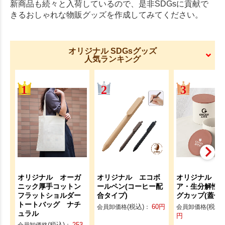
新商品も続々と入荷しているので、是非SDGsに貢献で
きるおしゃれな物販グッズを作成してみてください。
オリジナル SDGsグッズ
人気ランキング
オリジナル オーガ
オリジナル エコボ
オリジナル 
ニック厚手コットン
ールペン(コーヒー配
ア・生分解性
フラットショルダー
合タイプ)
グカップ(蓋付き
トートバッグ ナチ
(税込)
60
円
(税込)
会員卸価格
：
会員卸価格
ュラル
円
(税込)
253
会員卸価格
：