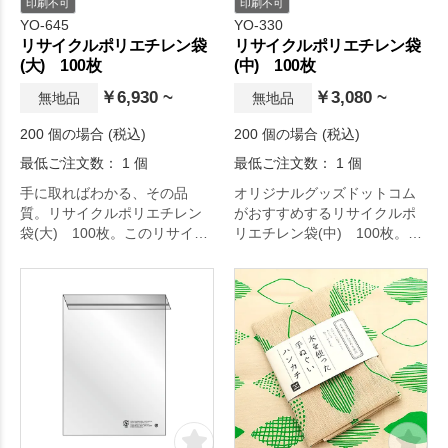
印刷不可
印刷不可
YO-645
YO-330
リサイクルポリエチレン袋
リサイクルポリエチレン袋
(大) 100枚
(中) 100枚
￥6,930 ~
￥3,080 ~
無地品
無地品
200 個の場合 (税込)
200 個の場合 (税込)
最低ご注文数： 1 個
最低ご注文数： 1 個
手に取ればわかる、その品
オリジナルグッズドットコム
質。リサイクルポリエチレン
がおすすめするリサイクルポ
袋(大) 100枚。このリサイク
リエチレン袋(中) 100枚。こ
ルPE袋は、リサイクルポリエ
のリサイクルPE袋は、リサイ
チレンを100％使用している、
クルポリエチレンを100％使用
環境にやさしい透明袋です。
している、環境にやさしい透
主に工場で製造する際に出る
明袋です。
ポリエチレンの端材などを使
主に工場で製造する際に出る
用し、再原料化・再加工を行
ポリエチレンの端材などを使
って作られています。バージ
用し、再原料化・再加工を行
ン原料（新しい原料）の使用
って作られています。バージ
を抑えることで、限りある石
ン原料（新しい原料）の使用
油資源の節約と、CO2排出削
を抑えることで、限りある石