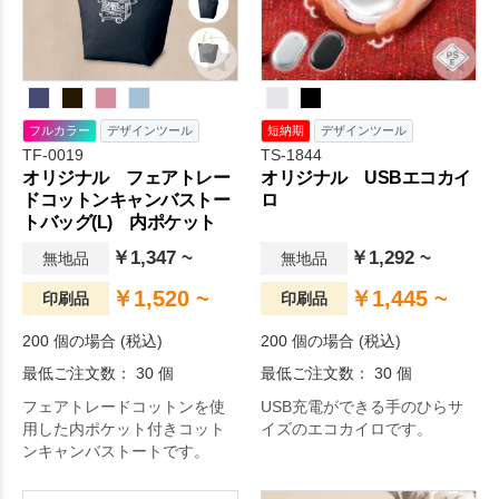
ン原料（新しい原料）の使用
を抑えることで、限りある石
油資源の節約と、CO2排出削
減に貢献することができま
す。
フルカラー
デザインツール
短納期
デザインツール
TF-0019
TS-1844
オリジナル フェアトレー
オリジナル USBエコカイ
ドコットンキャンバストー
ロ
トバッグ(L) 内ポケット
￥1,347 ~
￥1,292 ~
無地品
無地品
￥1,520 ~
￥1,445 ~
印刷品
印刷品
200 個の場合 (税込)
200 個の場合 (税込)
最低ご注文数： 30 個
最低ご注文数： 30 個
フェアトレードコットンを使
USB充電ができる手のひらサ
用した内ポケット付きコット
イズのエコカイロです。
ンキャンバストートです。