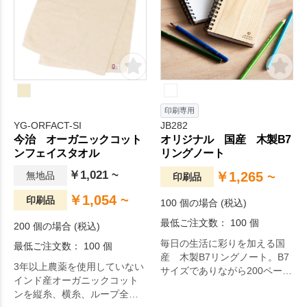
印刷専用
YG-ORFACT-SI
JB282
今治 オーガニックコット
オリジナル 国産 木製B7
ンフェイスタオル
リングノート
￥1,021 ~
￥1,265 ~
無地品
印刷品
￥1,054 ~
印刷品
100 個の場合 (税込)
最低ご注文数： 100 個
200 個の場合 (税込)
毎日の生活に彩りを加える国
最低ご注文数： 100 個
産 木製B7リングノート。B7
3年以上農薬を使用していない
サイズでありながら200ページ
インド産オーガニックコット
としっかりボリュームがある
ンを縦糸、横糸、ループ全て
為オープンキャンパス、展示