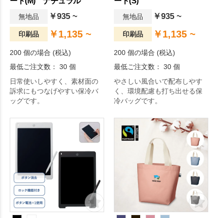
ート(M) ナチュラル
ート(S)
￥935 ~
￥935 ~
無地品
無地品
￥1,135 ~
￥1,135 ~
印刷品
印刷品
200 個の場合 (税込)
200 個の場合 (税込)
最低ご注文数： 30 個
最低ご注文数： 30 個
日常使いしやすく、素材面の
やさしい風合いで配布しやす
訴求にもつなげやすい保冷バ
く、環境配慮も打ち出せる保
ッグです。
冷バッグです。