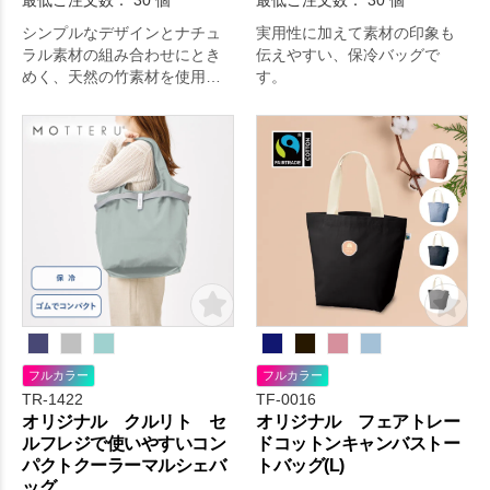
最低ご注文数： 30 個
最低ご注文数： 30 個
シンプルなデザインとナチュ
実用性に加えて素材の印象も
ラル素材の組み合わせにとき
伝えやすい、保冷バッグで
めく、天然の竹素材を使用し
す。
たおしゃれなハンドル付きス
テンレスボトルです。
フルカラー
フルカラー
TR-1422
TF-0016
オリジナル クルリト セ
オリジナル フェアトレー
ルフレジで使いやすいコン
ドコットンキャンバストー
パクトクーラーマルシェバ
トバッグ(L)
ッグ