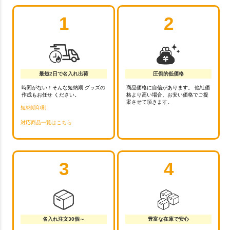
1
2
最短2日で名入れ出荷
圧倒的低価格
時間がない！そんな短納期 グッズの
商品価格に自信があります。 他社価
作成もお任せ ください。
格より高い場合、お安い価格でご提
案させて頂きます。
短納期印刷
対応商品一覧はこちら
3
4
名入れ注文30個～
豊富な在庫で安心