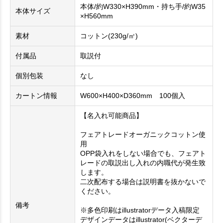
本体/約W330×H390mm・持ち手/約W35
本体サイズ
×H560mm
素材
コットン(230g/㎡)
付属品
取説付
個別包装
なし
カートン情報
W600×H400×D360mm 100個入
【名入れ可能商品】
フェアトレードオーガニックコットン使
用
OPP袋入れをしない場合でも、フェアト
レードの取説出し入れの内職代が発生致
します。
二次配布する場合は説明書を抜かないで
ください。
備考
※多色印刷はillustratorデータ入稿限定
デザインデータはillustrator(ベクターデ