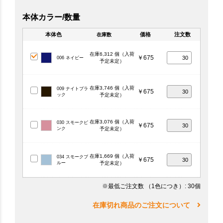
本体カラー/数量
本体色
価格
注文数
在庫数
在庫6,312 個（入荷
￥675
006 ネイビー
予定未定）
在庫3,746 個（入荷
009 ナイトブラ
￥675
ック
予定未定）
在庫3,076 個（入荷
030 スモークピ
￥675
ンク
予定未定）
在庫1,669 個（入荷
034 スモークブ
￥675
ルー
予定未定）
※最低ご注文数
（1色につき）
: 30個
在庫切れ商品のご注文について