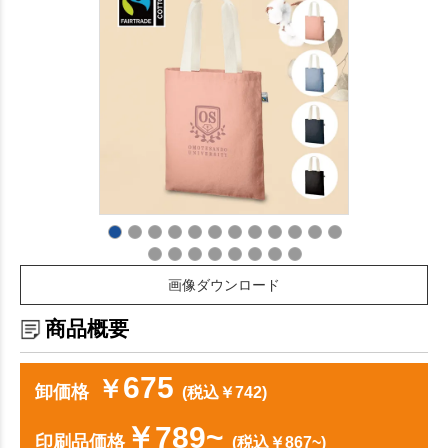
画像ダウンロード
商品概要
675
￥
卸価格
(税込￥742)
￥789~
印刷品価格
(税込￥867~)