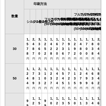
印刷方法
フルカラーDTF
フルカラーDTF
フルカラーDT
フルカラ
フル
数量
フルカラー熱転写SS
フルカラー熱転写S
フルカラー熱転写M
フルカラー熱転写L
フルカラー熱転写LL
(ふちなし)
(ふちなし)
(ふちなし)
(ふちなし
(ふち
シルク1色
シルク2色
シルク3色
(50×50mm以内)
(100×100mm以内)
(170×170mm以内)
(240×200mm以内)
(最大)
転写SS
転写S
転写M
転写L
転写L
(50×50mm以内)
(100×100mm以内
(170×170m
(240×2
(最大
1,
2,
3,
1,
1,
1,
1,
1,
1,
1,
1,
1,
2,
5
4
3
2
4
6
7
9
2
4
7
8
0
30
7
8
6
5
2
2
3
1
9
8
0
3
4
8
7
0
2
8
0
6
7
2
0
0
8
4
円
円
円
円
円
円
円
円
円
円
円
円
円
1,
1,
2,
1,
1,
1,
1,
1,
1,
1,
1,
1,
1,
2
7
3
1
2
4
5
7
1
2
4
6
8
50
4
8
1
0
3
2
4
2
3
7
9
3
4
4
9
3
2
7
4
5
1
5
9
9
6
2
円
円
円
円
円
円
円
円
円
円
円
円
円
お買い物を続ける
カートへ進む
1,
1,
1,
1,
1,
1,
1,
1,
1,
1,
1,
9
9
2
5
0
2
3
5
0
1
3
4
6
9
9