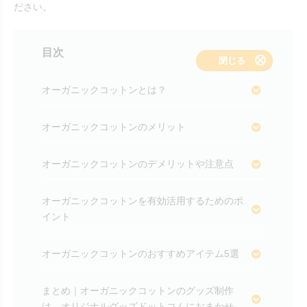
ださい。
目次
表示する
閉じる
オーガニックコットンとは？
オーガニックコットンのメリット
オーガニックコットンのデメリットや注意点
オーガニックコットンを有効活用するためのポ
イント
オーガニックコットンのおすすめアイテム5選
まとめ｜オーガニックコットンのグッズ制作
は、オリジナルグッズドットコムにおまかせ