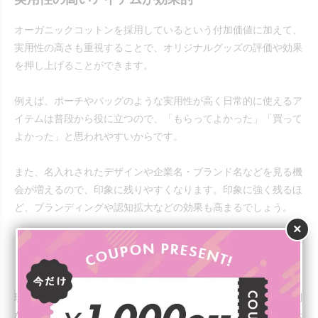
オーガニックコットンを採用しているという付加価値に加えて、
実用性の高さも重視することで、オリジナルグッズの評価や効果
を押し上げることができます。
例えば、ポーチやバッグのような実用性が高く日常的に使えるア
イテムは普段から役に立つので、「もらってよかった」「買って
よかった」と思われやすいからです。
また、名入れされたデザインや企業名・ブランド名などを見る機
会が増えるので、印象に残りやすくなります。印象に強く残るほ
ど、ブランディングや認知拡大などの効果も高まるでしょう。
×
「オーガニック」の表示だけで選ばない
現在、日本では、「オーガニック」と表示することに関する規制
などがありません。そのため、商品名に「オーガニック」と表示