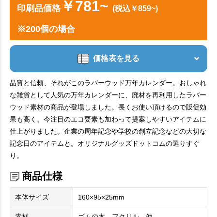
￥781~
印刷品価格
(税込￥859~)
※200個の場合
価格表を見る
品質と信頼、それがこのラバーウッド万年カレンダー。おしゃれ
な雑貨として人気の万年カレンダーに、廃材を再利用したラバー
ウッド素材の商品が登場しました。長くお使い頂けるので販促効
果も高く、今注目のエコ要素も加わって提案しやすいアイテムに
仕上がりました。企業の周年記念や学校の創立記念などの大切な
記念日のアイテムと。オリジナルグッズドットコムの選りすぐ
り。
商品仕様
本体サイズ
160×95×25mm
素材
ゴムの木、アクリル、他