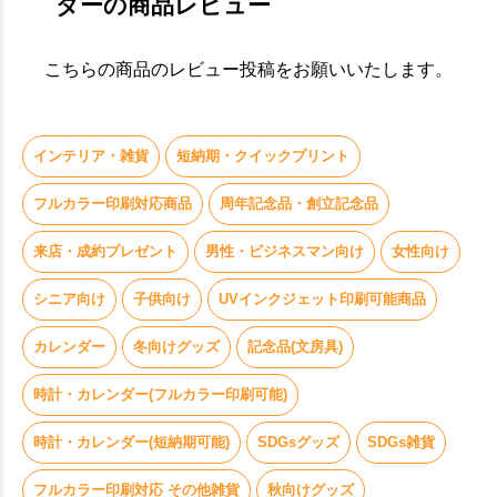
ダーの商品レビュー
こちらの商品のレビュー投稿をお願いいたします。
インテリア・雑貨
短納期・クイックプリント
フルカラー印刷対応商品
周年記念品・創立記念品
来店・成約プレゼント
男性・ビジネスマン向け
女性向け
お買い物を続ける
カートへ進む
シニア向け
子供向け
UVインクジェット印刷可能商品
カレンダー
冬向けグッズ
記念品(文房具)
時計・カレンダー(フルカラー印刷可能)
時計・カレンダー(短納期可能)
SDGsグッズ
SDGs雑貨
フルカラー印刷対応 その他雑貨
秋向けグッズ