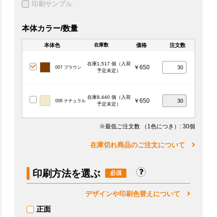
印刷サンプル
本体カラー/数量
本体色
価格
注文数
在庫数
在庫1,517 個（入荷
￥650
007 ブラウン
予定未定）
在庫8,440 個（入荷
￥650
008 ナチュラル
予定未定）
※最低ご注文数
（1色につき）
: 30個
在庫切れ商品のご注文について
印刷方法を選ぶ
デザインや印刷色替えについて
正面