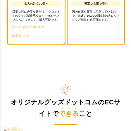
名入れ注文30個～
豊富な在庫で安心
必要な時に必要な分だけ。 小ロット
国内在庫を豊富に用意しているの
でのグッズ制作承ります。無地サン
で、急遽の10,000個以上の大ロット
プルも1～3点までご購入可能です。
グッズ制作も対応可能です。
サンプル購入についての
詳細はこちら
オリジナルグッズドットコムのECサ
イトで
できる
こと