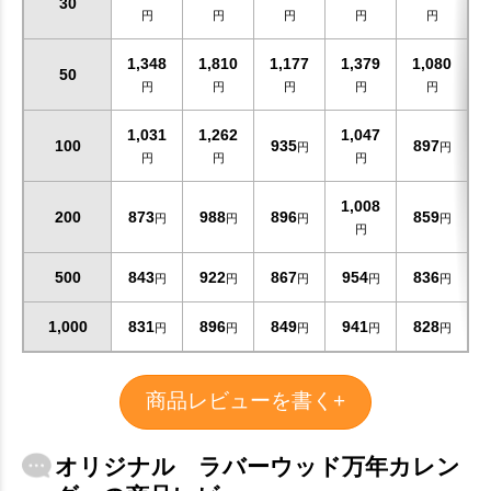
30
円
円
円
円
円
1,348
1,810
1,177
1,379
1,080
50
円
円
円
円
円
1,031
1,262
1,047
100
935
897
円
円
円
円
円
1,008
200
873
988
896
859
円
円
円
円
円
500
843
922
867
954
836
円
円
円
円
円
1,000
831
896
849
941
828
円
円
円
円
円
商品レビューを書く+
オリジナル ラバーウッド万年カレン