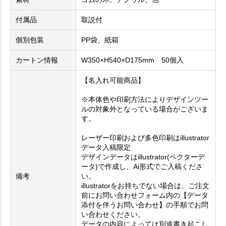
付属品
取説付
個別包装
PP袋、紙箱
カートン情報
W350×H540×D175mm 50個入
【名入れ可能商品】
※本体色や印刷方法によりデザインツー
ルの対象外となっている場合がございま
す。
レーザー印刷および多色印刷はillustrator
データ入稿限定
デザインデータはillustrator(ベクターデ
ータ)で作成し、Ai形式でご入稿くださ
備考
い。
illustratorをお持ちでない場合は、ご注文
前にお問い合わせフォーム内の【データ
添付を伴うお問い合わせ】の手順でお問
い合わせください。
データの内容によっては別途書き起こし