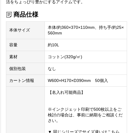
活をちょっぴり豊かにするアイテムです。
商品仕様
本体/約360×370×110mm、持ち手/約25×
本体サイズ
560mm
容量
約10L
素材
コットン(320g/㎡)
個別包装
なし
カートン情報
W600×H170×D390mm 50個入
【名入れ可能商品】
※インクジェット印刷で500枚以上をご
検討の場合は、事前に納期をご相談くだ
さい。
▼ 同じシリーズでサイズ違いはこちら