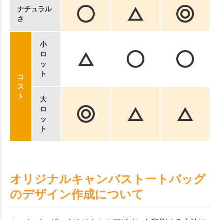
ナチュラル
さ
小
ロ
ッ
ト
コ
ス
ト
大
ロ
ッ
ト
オリジナルキャンバストートバッグ
のデザイン作成について