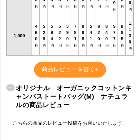
9
0
円
円
円
円
円
円
円
円
円
円
円
円
円
1,
4
5
5
5
5
7
8
5
6
8
9
8
1
6
2
9
2
9
8
9
4
2
4
7
8
1,000
3
0
8
4
2
0
1
9
1
0
0
7
5
0
円
円
円
円
円
円
円
円
円
円
円
円
円
商品レビューを書く+
オリジナル オーガニックコットンキ
ャンバストートバッグ(M) ナチュラ
ルの商品レビュー
こちらの商品のレビュー投稿をお願いいたします。