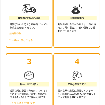
最短2日で名入れ出荷
圧倒的低価格
時間がない！そんな短納期 グッズの
商品価格に自信があります。 他社価
作成もお任せ ください。
格より高い場合、お安い価格でご提
案させて頂きます。
短納期印刷
対応商品一覧はこちら
3
4
名入れ注文30個～
豊富な在庫で安心
必要な時に必要な分だけ。 小ロット
国内在庫を豊富に用意しているの
でのグッズ制作承ります。無地サン
で、急遽の10,000個以上の大ロット
プルも1～3点までご購入可能です。
グッズ制作も対応可能です。
サンプル購入についての