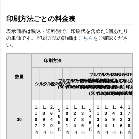
印刷方法ごとの料金表
表示価格は税込・送料別で、印刷代を含めた1個あたり
の単価です。 印刷方法の詳細は
こちら
をご確認くださ
い。
印刷方法
フルカラーDTF
フルカラーDTF
フルカラーDTF
フルカラーDT
数量
フルカラー熱転写SS
フルカラー熱転写S
フルカラー熱転写M
フルカラー熱転写L
(ふちなし)
(ふちなし)
(ふちなし)
(ふちなし)
フルカラ
【1
シルク1色
シルク2色
シルク3色
(50×50mm以内)
(100×100mm以内)
(170×170mm以内)
(240×200mm以内)
転写SS
転写S
転写M
転写L
(白印刷な
(白印
(50×50mm以内)
(100×100mm以内)
(170×170mm以内
(240×200m
1,
1,
2,
1,
1,
1,
1,
1,
1,
4,
1,
9
9
1
8
6
0
2
3
1
3
4
1
7
0
4
30
0
9
4
8
7
8
3
5
9
3
3
5
6
7
2
0
1
4
9
4
4
1
6
0
円
円
円
円
円
円
円
円
円
円
円
円
円