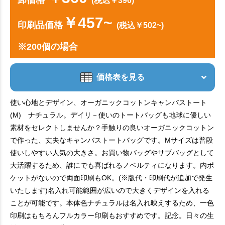
(税込￥396)
￥457~
印刷品価格
(税込￥502~)
※200個の場合
価格表を見る
使い心地とデザイン、オーガニックコットンキャンバストート
(M) ナチュラル。デイリ－使いのトートバッグも地球に優しい
素材をセレクトしませんか？手触りの良いオーガニックコットン
で作った、丈夫なキャンバストートバッグです。Mサイズは普段
使いしやすい人気の大きさ。お買い物バッグやサブバッグとして
大活躍するため、誰にでも喜ばれるノベルティになります。内ポ
ケットがないので両面印刷もOK。(※版代・印刷代が追加で発生
いたします)名入れ可能範囲が広いので大きくデザインを入れる
ことが可能です。本体色ナチュラルは名入れ映えするため、一色
印刷はもちろんフルカラー印刷もおすすめです。記念。日々の生