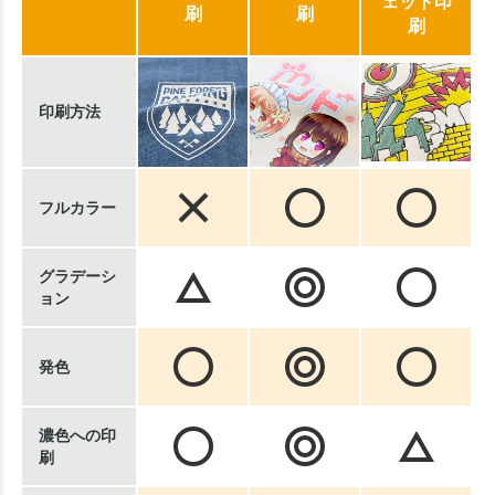
ェット印
刷
刷
刷
印刷方法
フルカラー
グラデーシ
ョン
発色
濃色への印
刷