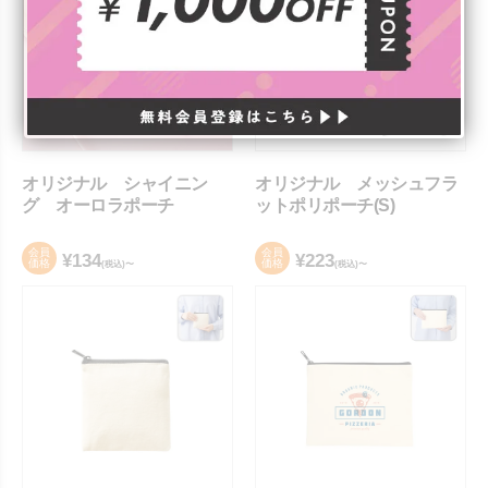
オリジナル シャイニン
オリジナル メッシュフラ
グ オーロラポーチ
ットポリポーチ(S)
会員
会員
¥
134
¥
223
価格
価格
(税込)〜
(税込)〜