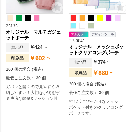
25135
オリジナル マルチガジェ
フルカラー
デザインツール
ットポーチ
TP-0041
オリジナル メッシュポケ
￥424 ~
無地品
ットクリアロングポーチ
￥602 ~
印刷品
￥374 ~
無地品
200 個の場合 (税込)
￥880 ~
印刷品
最低ご注文数： 30 個
200 個の場合 (税込)
ガバッと開くので見やすく収
納しやすい！大切な小物を守
最低ご注文数： 30 個
る快適な軽量&クッション性が
推し活にぴったりなメッシュ
◎。
ポケット付きのクリアロング
ポーチです。