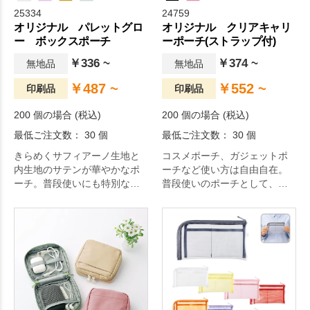
25334
24759
オリジナル パレットグロ
オリジナル クリアキャリ
ー ボックスポーチ
ーポーチ(ストラップ付)
￥336 ~
￥374 ~
無地品
無地品
￥487 ~
￥552 ~
印刷品
印刷品
200 個の場合 (税込)
200 個の場合 (税込)
最低ご注文数： 30 個
最低ご注文数： 30 個
きらめくサフィアーノ生地と
コスメポーチ、ガジェットポ
内生地のサテンが華やかなポ
ーチなど使い方は自由自在。
ーチ。普段使いにも特別なシ
普段使いのポーチとして、ま
ーンにもおすすめ。
た素材を活かした“見せる収
納”も可能です。