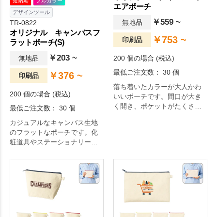
短納期
フルカラー
エアポーチ
デザインツール
￥559 ~
無地品
TR-0822
オリジナル キャンバスフ
￥753 ~
印刷品
ラットポーチ(S)
￥203 ~
無地品
200 個の場合 (税込)
最低ご注文数： 30 個
￥376 ~
印刷品
落ち着いたカラーが大人かわ
200 個の場合 (税込)
いいポーチです。間口が大き
く開き、ポケットがたくさん
最低ご注文数： 30 個
ついているのがポイント。
カジュアルなキャンバス生地
のフラットなポーチです。化
粧道具やステーショナリー、
カード類の持ち運びにも便利
です。サイズ違いでSS・M・L
サイズもございます。