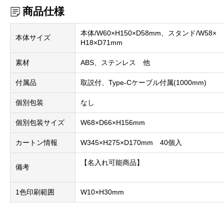
商品仕様
本体/W60×H150×D58mm、スタンド/W58×
本体サイズ
H18×D71mm
素材
ABS、ステンレス 他
付属品
取説付、Type-Cケーブル付属(1000mm)
個別包装
なし
個別包装サイズ
W68×D66×H156mm
カートン情報
W345×H275×D170mm 40個入
【名入れ可能商品】
備考
1色印刷範囲
W10×H30mm