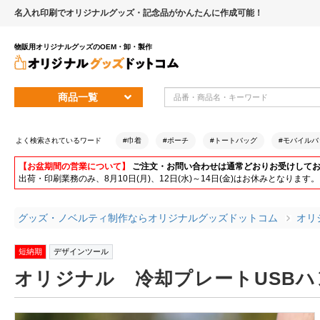
名入れ印刷でオリジナルグッズ・記念品がかんたんに作成可能！
物販用オリジナルグッズのOEM・卸・製作
商品一覧
よく検索されているワード
#巾着
#ポーチ
#トートバッグ
#モバイルバ
【お盆期間の営業について】
ご注文・お問い合わせは通常どおりお受けして
出荷・印刷業務のみ、8月10日(月)、12日(水)～14日(金)はお休みとな
グッズ・ノベルティ制作ならオリジナルグッズドットコム
オリ
短納期
デザインツール
オリジナル 冷却プレートUSB