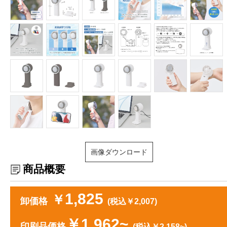
画像ダウンロード
商品概要
1,825
￥
卸価格
(税込￥2,007)
￥1,962~
印刷品価格
(税込￥2,158~)