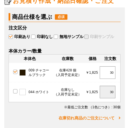
お見積り作成・納品日確認・ご注文
商品仕様を選ぶ
注文区分
印刷あり
印刷なし
無地サンプル
印刷サンプル
本体カラー/数量
本体色
在庫数
価格
注文数
009 チャコー
在庫428 個
￥1,825
ルブラック
（入荷予定未定）
在庫なし
044 ホワイト
￥1,825
（入荷予定未定）
※最低ご注文数
（1色につき）
: 30個
在庫切れ商品のご注文について