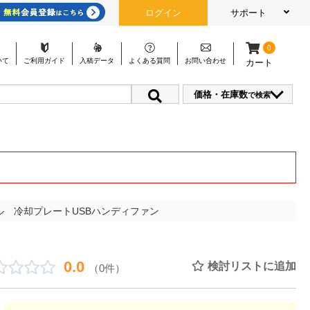
ログイン
サポート
0
いて
ご利用
ガイド
入稿
データ
よくある
質問
お問い
合わせ
カート
価格・在庫数
で検索
ル 冷却プレートUSBハンディファン
0.0
検討リストに追加
（0件）