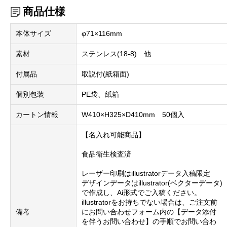
商品仕様
本体サイズ
φ71×116mm
素材
ステンレス(18-8) 他
付属品
取説付(紙箱面)
個別包装
PE袋、紙箱
カートン情報
W410×H325×D410mm 50個入
【名入れ可能商品】
食品衛生検査済
レーザー印刷はillustratorデータ入稿限定
デザインデータはillustrator(ベクターデータ)
で作成し、Ai形式でご入稿ください。
illustratorをお持ちでない場合は、ご注文前
備考
にお問い合わせフォーム内の【データ添付
を伴うお問い合わせ】の手順でお問い合わ