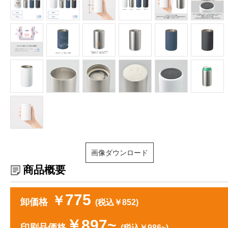
画像ダウンロード
商品概要
775
￥
卸価格
(税込￥852)
￥897~
印刷品価格
(税込￥986~)