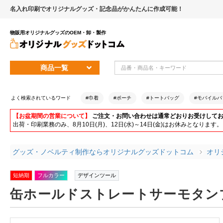
名入れ印刷でオリジナルグッズ・記念品がかんたんに作成可能！
物販用オリジナルグッズのOEM・卸・製作
商品一覧
よく検索されているワード
#巾着
#ポーチ
#トートバッグ
#モバイルバ
【お盆期間の営業について】
ご注文・お問い合わせは通常どおりお受けして
出荷・印刷業務のみ、8月10日(月)、12日(水)～14日(金)はお休みとな
グッズ・ノベルティ制作ならオリジナルグッズドットコム
オリ
短納期
フルカラー
デザインツール
缶ホールドストレートサーモタンブ