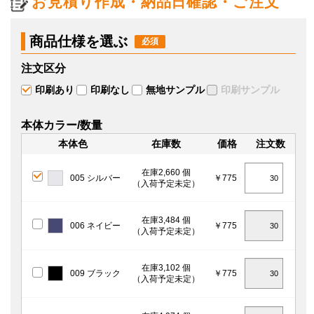
お見積り作成・納品日確認・ご注文
商品仕様を選ぶ
注文区分
印刷あり
印刷なし
無地サンプル
印刷サンプル
本体カラー/数量
本体色
在庫数
価格
注文数
在庫2,660 個
005 シルバー
￥775
（入荷予定未定）
在庫3,484 個
006 ネイビー
￥775
（入荷予定未定）
在庫3,102 個
009 ブラック
￥775
（入荷予定未定）