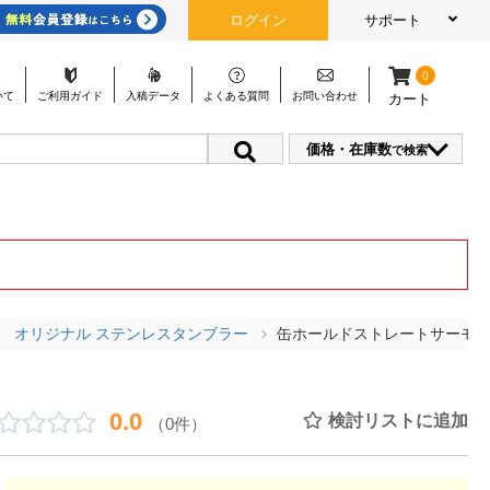
ログイン
サポート
0
いて
ご利用
ガイド
入稿
データ
よくある
質問
お問い
合わせ
カート
価格・在庫数
で検索
オリジナル ステンレスタンブラー
缶ホールドストレートサーモタン
0.0
検討リストに追加
（0件）