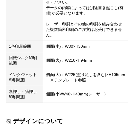
せください。
データの内容によっては別途書き起こし(有
償)が必要となります。
レーザー印刷とその他の印刷を組み合わせ
た複数箇所印刷のご注文はお受けできませ
ん。
1色印刷範囲
側面(小)：W30×H30mm
回転シルク印刷
側面(大)：W210×H94mm
範囲
インクジェット
側面(大)：W225(塗り足しを含む)×H105mm
印刷範囲
※テンプレート参照
素押し・箔押し
側面(小)/W40×H40mm(レーザー)
印刷範囲
デザインについて