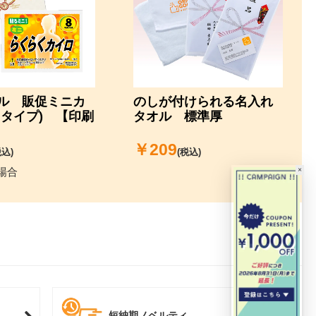
ル 販促ミニカ
のしが付けられる名入れ
るタイプ) 【印刷
タオル 標準厚
￥
209
税込)
(税込)
×
場合
短納期ノベルティ