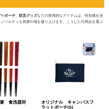
グ
や
ポーチ
、
防災グッズ
などの実用的なアイテムは、特別感を演
るノベルティも挨拶の場を盛り上げます。こうした日用品を選ぶ
箸 食洗器対
オリジナル キャンバスフ
ラットポーチ(S)