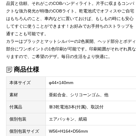
品質と信頼、それがこのCOBハンディライト。片手に収まるコンパ
クトな強力発光が特徴のCOBライト。乾電池式でオフィスやご自宅
はもちろんのこと、車内などに置いておけば、もしもの時にも安心
してすぐに使うことができます！お好みでお手持ちのストラップを
通すことも可能です。
カラーはブラックとマットシルバーの2色展開、ヘッド部分とボディ
部分にワンポイントの1色印刷が可能です。印刷範囲がそれぞれ異な
りますので、ご希望のデザ。毎日の生活をより快適に。
商品仕様
本体サイズ
φ44×140mm
素材
亜鉛合金、シリコーンゴム、他
付属品
単3乾電池3本(付属)、取説付
個別包装
エアパッキン、紙箱
個別包装サイズ
W56×H164×D56mm