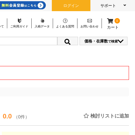
ログイン
サポート
0
いて
ご利用
ガイド
入稿
データ
よくある
質問
お問い
合わせ
カート
価格・在庫数
で検索
0.0
検討リストに追加
（0件）