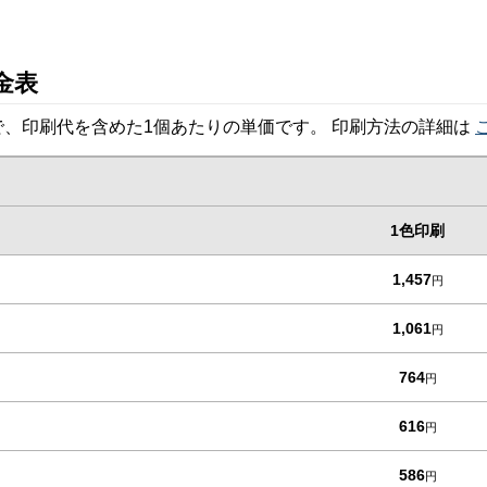
金表
、印刷代を含めた1個あたりの単価です。 印刷方法の詳細は
1色印刷
1,457
円
1,061
円
764
円
616
円
586
円