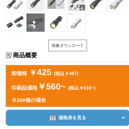
画像ダウンロード
商品概要
425
￥
卸価格
(税込￥467)
￥560~
印刷品価格
(税込￥616~)
※200個の場合
価格表を見る