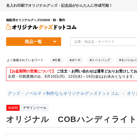
名入れ印刷でオリジナルグッズ・記念品がかんたんに作成可能！
物販用オリジナルグッズのOEM・卸・製作
商品一覧
よく検索されているワード
#巾着
#ポーチ
#トートバッグ
#モバイルバ
【お盆期間の営業について】
ご注文・お問い合わせは通常どおりお受けして
出荷・印刷業務のみ、8月10日(月)、12日(水)～14日(金)はお休みとな
グッズ・ノベルティ制作ならオリジナルグッズドットコム
オリ
短納期
デザインツール
オリジナル COBハンディライ