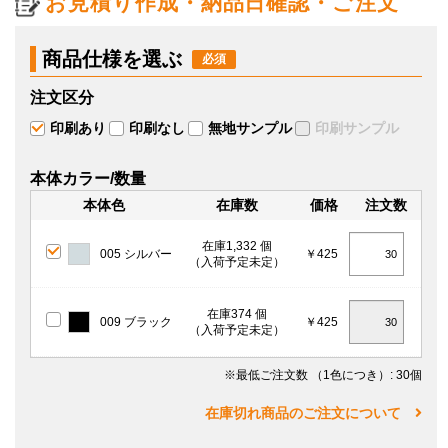
お見積り作成・納品日確認・ご注文
商品仕様を選ぶ
注文区分
印刷あり
印刷なし
無地サンプル
印刷サンプル
本体カラー/数量
本体色
在庫数
価格
注文数
在庫1,332 個
005 シルバー
￥425
（入荷予定未定）
在庫374 個
009 ブラック
￥425
（入荷予定未定）
※最低ご注文数
（1色につき）
: 30個
在庫切れ商品のご注文について