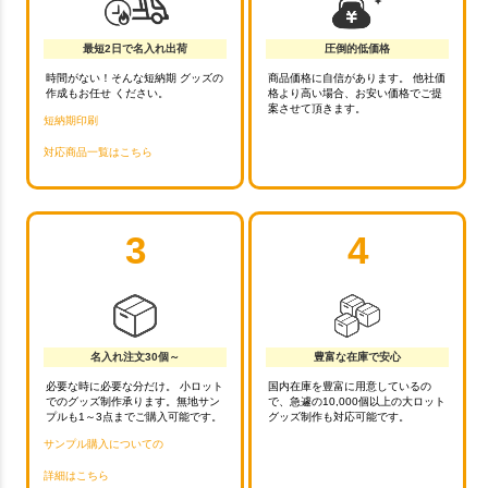
最短2日で名入れ出荷
圧倒的低価格
時間がない！そんな短納期 グッズの
商品価格に自信があります。 他社価
作成もお任せ ください。
格より高い場合、お安い価格でご提
案させて頂きます。
短納期印刷
対応商品一覧はこちら
3
4
名入れ注文30個～
豊富な在庫で安心
必要な時に必要な分だけ。 小ロット
国内在庫を豊富に用意しているの
でのグッズ制作承ります。無地サン
で、急遽の10,000個以上の大ロット
プルも1～3点までご購入可能です。
グッズ制作も対応可能です。
サンプル購入についての
詳細はこちら