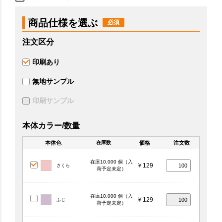
商品仕様を選ぶ
注文区分
印刷あり
無地サンプル
印刷サンプル
本体カラー/数量
本体色
価格
注文数
在庫数
在庫10,000 個（入
￥129
さくら
荷予定未定）
在庫10,000 個（入
￥129
ふじ
荷予定未定）