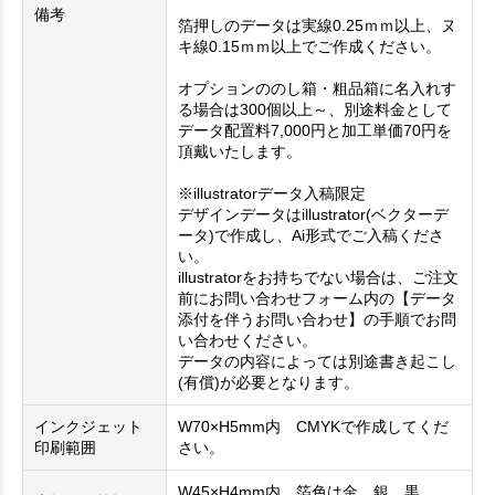
備考
箔押しのデータは実線0.25ｍｍ以上、ヌ
キ線0.15ｍｍ以上でご作成ください。
オプションののし箱・粗品箱に名入れす
る場合は300個以上～、別途料金として
データ配置料7,000円と加工単価70円を
頂戴いたします。
※illustratorデータ入稿限定
デザインデータはillustrator(ベクターデ
ータ)で作成し、Ai形式でご入稿くださ
い。
illustratorをお持ちでない場合は、ご注文
前にお問い合わせフォーム内の【データ
添付を伴うお問い合わせ】の手順でお問
い合わせください。
データの内容によっては別途書き起こし
(有償)が必要となります。
インクジェット
W70×H5mm内 CMYKで作成してくだ
印刷範囲
さい。
W45×H4mm内 箔色は金、銀、黒、