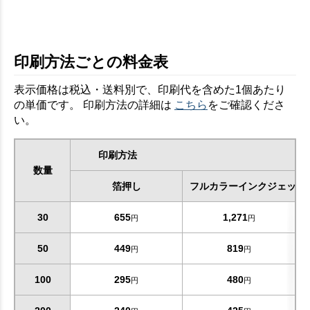
印刷方法ごとの料金表
表示価格は税込・送料別で、印刷代を含めた1個あたり
の単価です。 印刷方法の詳細は
こちら
をご確認くださ
い。
印刷方法
数量
箔押し
フルカラーインクジェット
30
655
1,271
円
円
50
449
819
円
円
お買い物を続ける
カートへ進む
100
295
480
円
円