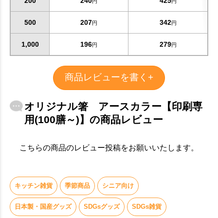
200
240
425
円
円
500
207
342
円
円
1,000
196
279
円
円
商品レビューを書く+
オリジナル箸 アースカラー【印刷専
用(100膳～)】の商品レビュー
こちらの商品のレビュー投稿をお願いいたします。
キッチン雑貨
季節商品
シニア向け
日本製・国産グッズ
SDGsグッズ
SDGs雑貨