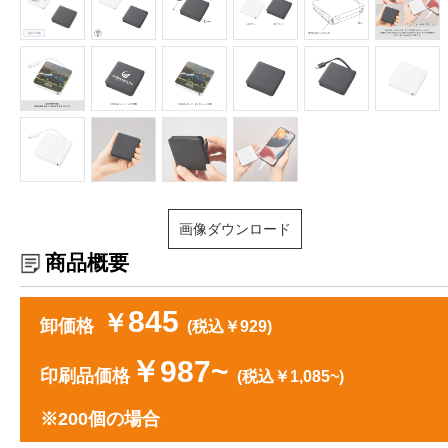
画像ダウンロード
商品概要
845
￥
卸価格
(税込￥929)
￥987~
印刷品価格
(税込￥1,085~)
※200個の場合