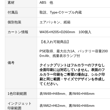
素材
ABS 他
付属品
取説、Type-Cケーブル内蔵
個別包装
エアパッキン、紙箱
カートン情報
W435×H205×D260mm 100個入
【名入れ可能商品】
PSE取得、最大出力1A、バッテリー容量200
0ｍAh、残量表示ランプ付
備考
クイックプリントはフルカラーのフチなし
全面印刷には対応していません。表面のフ
ルカラー印刷をご希望の場合は、シルク印
刷と同じ範囲・サイズでデザインを作成し
てください。
1色印刷範囲
表/W48×H48mm、裏/W46×H46mm
インクジェット
表/W62×H62mm、裏/W46×H46mm
印刷範囲