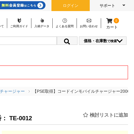
ログイン
サポート
0
いて
ご利用
ガイド
入稿
データ
よくある
質問
お問い
合わせ
カート
価格・在庫数
で検索
・チャージャー
【PSE取得】コードインモバイルチャージャー2000(
検討リストに追加
： TE-0012