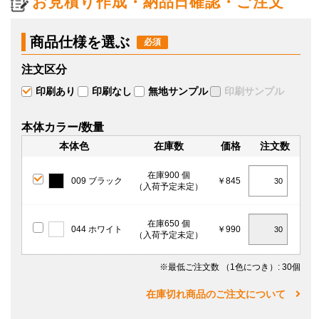
お見積り作成・納品日確認・ご注文
商品仕様を選ぶ
注文区分
印刷あり
印刷なし
無地サンプル
印刷サンプル
本体カラー/数量
本体色
在庫数
価格
注文数
在庫900 個
009 ブラック
￥845
（入荷予定未定）
在庫650 個
044 ホワイト
￥990
（入荷予定未定）
※最低ご注文数
（1色につき）
: 30個
在庫切れ商品のご注文について