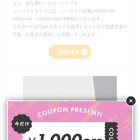
なり、持ち運びにもぴったりです。
コンパクトタイプには、バッテリー容量が5000ｍAh・
6000ｍAh・10000ｍAhの3種類がございます。
入力ポートはType-Cタイプを採用しましたので急速充電が
可能。お急ぎの場合にも活躍してくれます。
詳細を見る
×