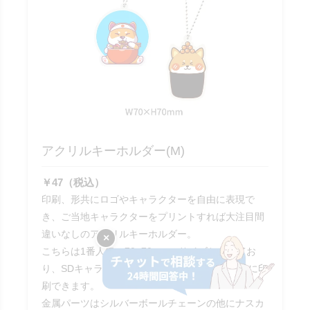
アクリルキーホルダー(M)
￥47（税込）
印刷、形共にロゴやキャラクターを自由に表現で
き、ご当地キャラクターをプリントすれば大注目間
違いなしのアクリルキーホルダー。
×
こちらは1番人気の70×70mmのサイズとなってお
り、SDキャラクターやロゴなどを大きくキレイに印
刷できます。
金属パーツはシルバーボールチェーンの他にナスカ