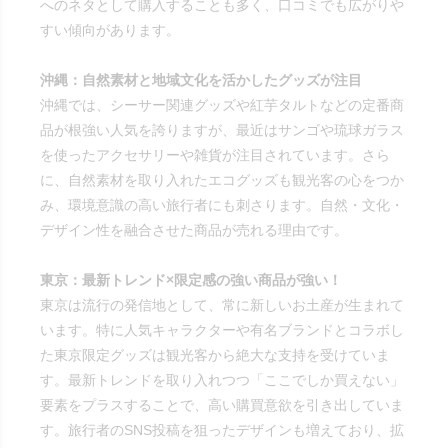
へのネタとして購入することも多く、口コミでも広がりや
すい傾向があります。
沖縄：自然素材と地域文化を活かしたグッズが注目
沖縄では、シーサー関連グッズや紅芋タルトなどの定番商
品が根強い人気を誇りますが、最近はサンゴや琉球ガラス
を使ったアクセサリーや雑貨が注目されています。さら
に、自然素材を取り入れたエコグッズも観光客の心をつか
み、環境意識の高い旅行者にも刺さります。自然・文化・
デザイン性を融合させた商品が売れる理由です。
東京：最新トレンド×限定感の強い商品が強い！
東京は流行の発信地として、常に新しいお土産が生まれて
います。特に人気キャラクターや有名ブランドとコラボし
た東京限定グッズは観光客から絶大な支持を受けていま
す。最新トレンドを取り入れつつ「ここでしか買えない」
要素をプラスすることで、高い購買意欲を引き出していま
す。旅行者のSNS投稿を狙ったデザインも増えており、拡