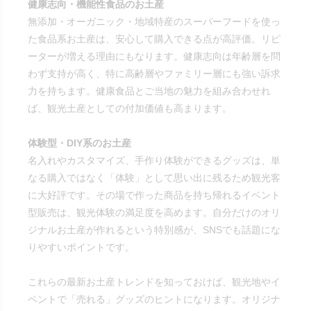
健康志向・機能性食品のお土産
無添加・オーガニック・地域特産のスーパーフードを使っ
た食品系お土産は、安心して購入できる点が高評価。リピ
ーターが増える理由にもなります。健康志向は年齢層を問
わず支持が高く、特に高齢層やファミリー層にも強い訴求
力を持ちます。健康食品とご当地の魅力を組み合わせれ
ば、観光土産としての付加価値も高まります。
体験型・DIY系のお土産
名入れやカスタマイズ、手作り体験ができるグッズは、単
なる購入ではなく「体験」として思い出に残るため観光客
に大好評です。その場で作った商品を持ち帰れるイベント
型販売は、観光体験の満足度を高めます。自分だけのオリ
ジナルお土産が作れるという特別感が、SNSでも話題にな
りやすいポイントです。
これらの最新お土産トレンドを知っておけば、観光地やイ
ベントで「売れる」グッズのヒントになります。オリジナ