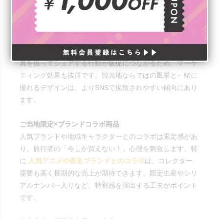
SNS映えするフォトジェニックグッズ
思わず写真を撮りたくなるデザインや、開封した瞬間に
「かわいい！」と感じるパッケージは、特に若い世代に大
人気。口コミやSNS拡散で売上も伸びやすい傾向です。写
真を撮ってシェアする行動が販促につながるため、マーケ
ティング効果も抜群です。観光地ならではの風景と一緒に
撮れるデザインは、よりSNSで拡散されやすい傾向にあり
ます。
ご当地限定×ブランドコラボ商品
人気ブランドや地域キャラクターとのコラボは限定感があ
り、旅行者の「今しか買えない！」心理を刺激します。特
に
人気アニメや有名ブランドとのコラボ
は、コレクター
需要も高く長期的な売上が期待できます。限定生産やシリ
アルナンバー入りなど、特別感を演出する工夫がポイント
です。