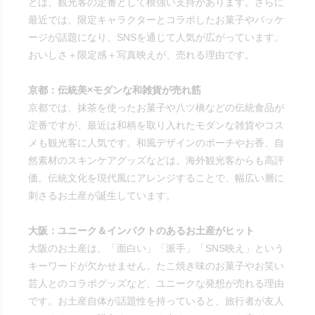
どは、観光客の定番として根強い支持があります。さらに
最近では、限定キャラクターとコラボしたお菓子やパッケ
ージが話題になり、SNSを通じて人気が広がっています。
おいしさ＋限定感＋写真映えが、売れる理由です。
京都：伝統美×モダンな和雑貨が売れ筋
京都では、抹茶を使ったお菓子や八ツ橋などの伝統食品が
定番ですが、最近は和柄を取り入れたモダンな雑貨やコス
メも観光客に人気です。和風デザインのポーチやお香、自
然素材のスキンケアグッズなどは、海外観光客からも高評
価。伝統文化を現代風にアレンジすることで、幅広い層に
刺さるお土産が誕生しています。
大阪：ユニーク＆インパクトのあるお土産がヒット
大阪のお土産は、「面白い」「派手」「SNS映え」という
キーワードが欠かせません。たこ焼き味のお菓子やお笑い
芸人とのコラボグッズなど、ユニークな発想が売れる理由
です。お土産自体が話題性を持っていると、旅行者が友人