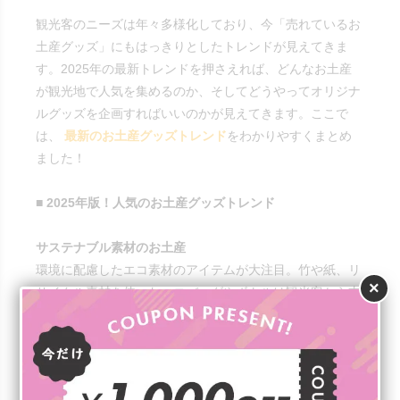
観光客のニーズは年々多様化しており、今「売れているお
土産グッズ」にもはっきりとしたトレンドが見えてきま
す。2025年の最新トレンドを押さえれば、どんなお土産
が観光地で人気を集めるのか、そしてどうやってオリジナ
ルグッズを企画すればいいのかが見えてきます。ここで
は、
最新のお土産グッズトレンド
をわかりやすくまとめ
ました！
■ 2025年版！人気のお土産グッズトレンド
サステナブル素材のお土産
環境に配慮したエコ素材のアイテムが大注目。竹や紙、リ
×
サイクル素材を使ったエコバッグやボトルは観光客から支
持されています。最近では、
自治体主導でエコを打ち出
したグッズ
も増え、観光PRの一環としても注目度が高ま
っています。エコ＝おしゃれという流れが広がり、観光客
だけでなく地元住民にも人気が広がっています。