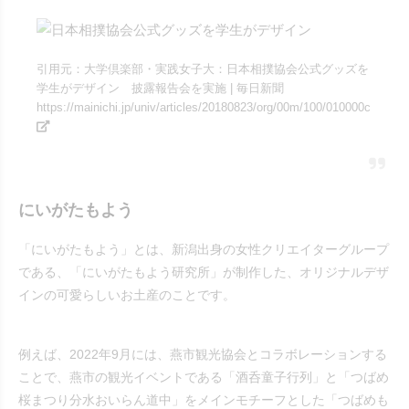
引用元：大学倶楽部・実践女子大：日本相撲協会公式グッズを
学生がデザイン 披露報告会を実施 | 毎日新聞
https://mainichi.jp/univ/articles/20180823/org/00m/100/010000c
にいがたもよう
「にいがたもよう」とは、新潟出身の女性クリエイターグループ
である、「にいがたもよう研究所」が制作した、オリジナルデザ
インの可愛らしいお土産のことです。
例えば、2022年9月には、燕市観光協会とコラボレーションする
ことで、燕市の観光イベントである「酒呑童子行列」と「つばめ
桜まつり分水おいらん道中」をメインモチーフとした「つばめも