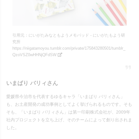
引用元：にいがたみなともようメモパッド - にいがたもよう研
究所
https://niigatamoyou.tumblr.com/private/175843280501/tumblr_
QzoVSZ0wHHNjQFdSW
いまばり バリィさん
愛媛県今治市を代表するゆるキャラ「いまばり バリィさん」
も、お土産開発の成功事例としてよく挙げられるものです。そも
そも、「いまばり バリィさん」は第一印刷株式会社が、2009年
社内プロジェクトを立ち上げ、そのチームによって創り出されま
した。