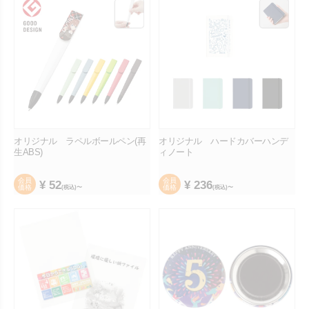
オリジナル ラペルボールペン(再
オリジナル ハードカバーハンデ
生ABS)
ィノート
会員
会員
¥
52
¥
236
価格
価格
(税込)〜
(税込)〜