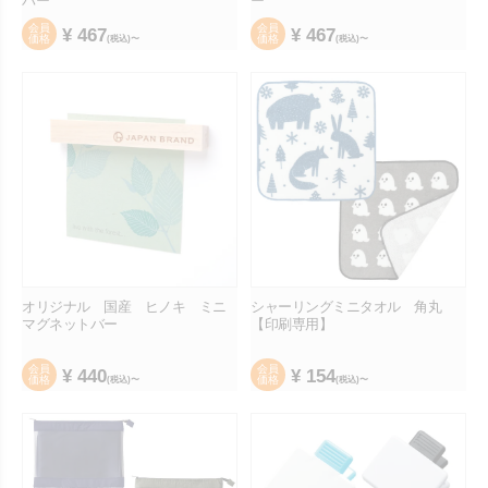
バー
ー
会員
会員
¥
467
¥
467
価格
価格
(税込)〜
(税込)〜
オリジナル 国産 ヒノキ ミニ
シャーリングミニタオル 角丸
マグネットバー
【印刷専用】
会員
会員
¥
440
¥
154
価格
価格
(税込)〜
(税込)〜