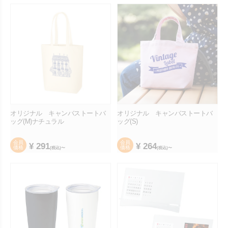
オリジナル キャンバストートバ
オリジナル キャンバストートバ
ッグ(M)ナチュラル
ッグ(S)
会員
会員
¥
291
¥
264
価格
価格
(税込)〜
(税込)〜