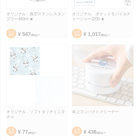
オリジナル 真空ステンレスタン
オリジナル ポケットモバイルチ
ブラー440ml ★
ャージャー2200 ★
会員
会員
¥
547
¥
1,017
価格
価格
(税込)〜
(税込)〜
オリジナル ソフトタッチミニタ
卓上コンパクトクリーナー
オル
会員
会員
¥
77
¥
438
価格
価格
(税込)〜
(税込)〜