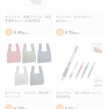
オリジナル A4紙ファイル 両面
オリジナル 缶マグネット
半透明タイプ【印刷専用】
φ57mm
会員
会員
¥
49
¥
79
価格
価格
(税込)〜
(税込)〜
オリジナル リフェロ・再生PET
オリジナル 3色＋1色ボールペン
マイバッグ
(再生ABS)
会員
会員
¥
235
¥
82