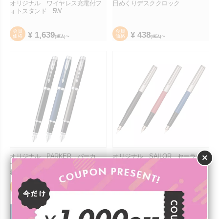
オリジナル ワイヤレス充電付フ
日めくりデスククロック
ォトスタンド 5W
会員
会員
¥
1,639
¥
438
価格
価格
(税込)〜
(税込)〜
オリジナル PARKER パーカ
オリジナル SAILOR セーラー万
×
ー IMコアライン【万年筆】(名入
年筆 ハイエース ネオ万年筆 ★
れは50本～)
会員
会員
¥
6,160
¥
847
価格
価格
(税込)〜
(税込)〜