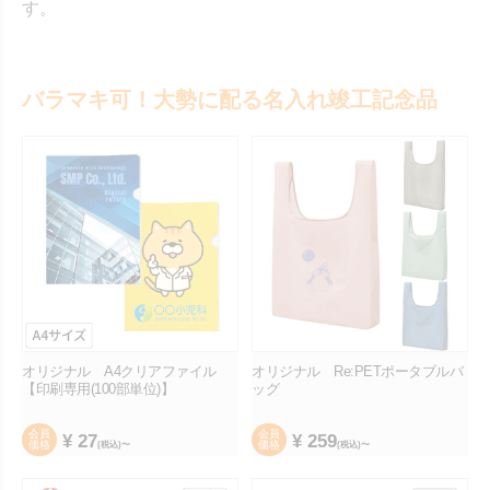
す。
バラマキ可！大勢に配る名入れ竣工記念品
オリジナル A4クリアファイル
オリジナル Re:PETポータブルバ
【印刷専用(100部単位)】
ッグ
会員
会員
¥
27
¥
259
価格
価格
(税込)〜
(税込)〜