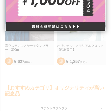
真空ステンレスサーモタンブラ
オリジナル メモリアルクロック
ー 390ml
【印刷専用】
会員
会員
¥
627
¥
1,257
価格
価格
(税込)〜
(税込)〜
【おすすめカテゴリ】オリジナリティが高い
記念品
ステンレスタンブラー