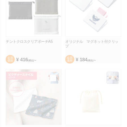
テントクロスクリアポーチA5
オリジナル マグネット付クリッ
プ
会員
会員
¥
416
¥
184
価格
価格
(税込)〜
(税込)〜