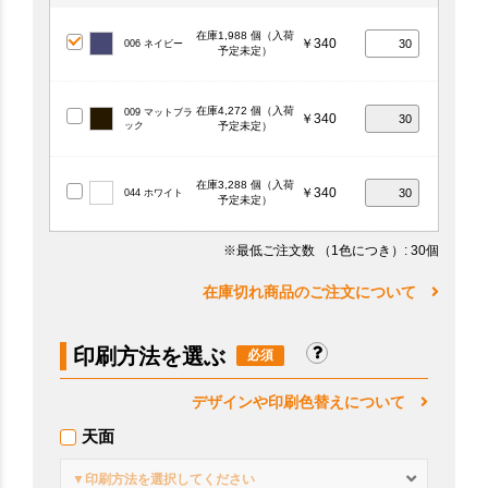
在庫1,988 個（入荷
￥340
006 ネイビー
予定未定）
在庫4,272 個（入荷
009 マットブラ
￥340
ック
予定未定）
在庫3,288 個（入荷
￥340
044 ホワイト
予定未定）
※最低ご注文数
（1色につき）
: 30個
在庫切れ商品のご注文について
印刷方法を選ぶ
デザインや印刷色替えについて
天面
▼印刷方法を選択してください