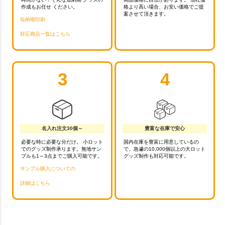
作成もお任せ ください。
格より高い場合、お安い価格でご提
案させて頂きます。
短納期印刷
対応商品一覧はこちら
3
4
名入れ注文30個～
豊富な在庫で安心
必要な時に必要な分だけ。 小ロット
国内在庫を豊富に用意しているの
でのグッズ制作承ります。無地サン
で、急遽の10,000個以上の大ロット
プルも1～3点までご購入可能です。
グッズ制作も対応可能です。
サンプル購入についての
詳細はこちら