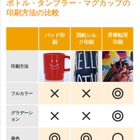
ボトル・タンブラー・マグカップの
印刷方法の比較
パッド印
回転シル
昇華転写
刷
ク印刷
印刷
印刷方法
フルカラー
グラデーシ
ョン
発色