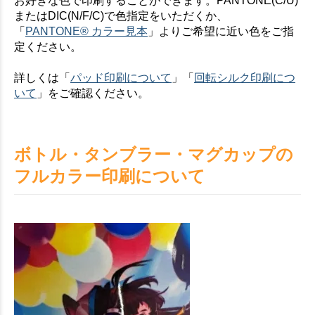
お好きな色で印刷することができます。PANTONE(C/U)
お買い物を続ける
カートへ進む
またはDIC(N/F/C)で色指定をいただくか、
「
PANTONE® カラー見本
」よりご希望に近い色をご指
定ください。
詳しくは「
パッド印刷について
」「
回転シルク印刷につ
いて
」をご確認ください。
ボトル・タンブラー・マグカップの
フルカラー印刷について