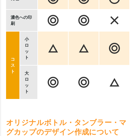
濃色への印
刷
小
ロ
ッ
ト
コ
ス
ト
大
ロ
ッ
ト
オリジナルボトル・タンブラー・マ
グカップのデザイン作成について