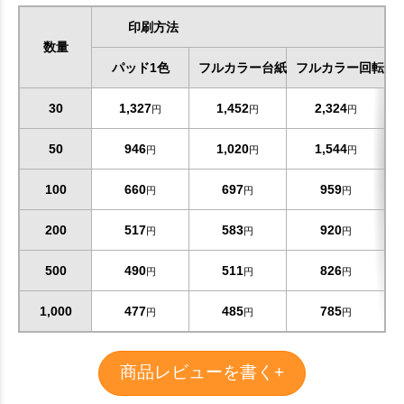
印刷方法
数量
パッド1色
フルカラー台紙
フルカラー回転イ
30
1,327
1,452
2,324
円
円
円
50
946
1,020
1,544
円
円
円
100
660
697
959
円
円
円
200
517
583
920
円
円
円
500
490
511
826
円
円
円
1,000
477
485
785
円
円
円
商品レビューを書く+