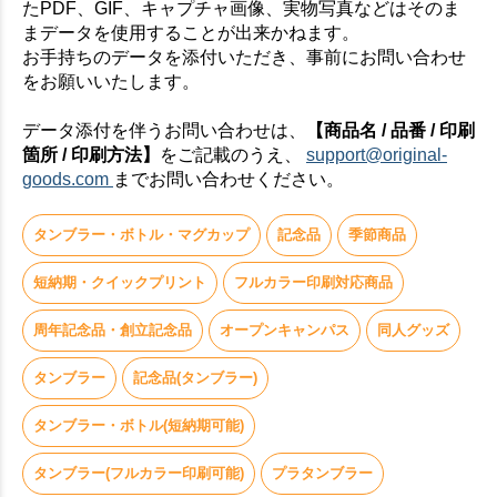
たPDF、GIF、キャプチャ画像、実物写真などはそのま
まデータを使用することが出来かねます。
お手持ちのデータを添付いただき、事前にお問い合わせ
をお願いいたします。
データ添付を伴うお問い合わせは、
【商品名 / 品番 / 印刷
箇所 / 印刷方法】
をご記載のうえ、
support@original-
goods.com
までお問い合わせください。
タンブラー・ボトル・マグカップ
記念品
季節商品
短納期・クイックプリント
フルカラー印刷対応商品
周年記念品・創立記念品
オープンキャンパス
同人グッズ
タンブラー
記念品(タンブラー)
タンブラー・ボトル(短納期可能)
タンブラー(フルカラー印刷可能)
プラタンブラー