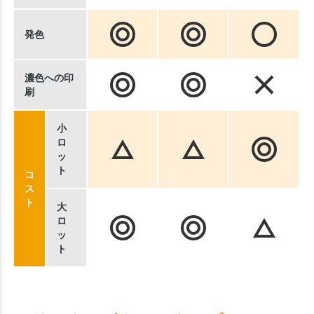
発色
濃色への印
刷
小
ロ
ッ
ト
コ
ス
ト
大
ロ
ッ
ト