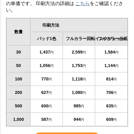
の単価です。 印刷方法の詳細は
こちら
をご確認くださ
い。
印刷方法
数量
パッド1色
フルカラー回転インクジェット
フルカラー台紙
30
1,437
2,599
1,584
円
円
円
50
1,056
1,753
1,144
円
円
円
100
770
1,118
814
円
円
円
200
627
1,080
706
円
円
円
500
600
985
635
円
円
円
1,000
587
944
609
円
円
円