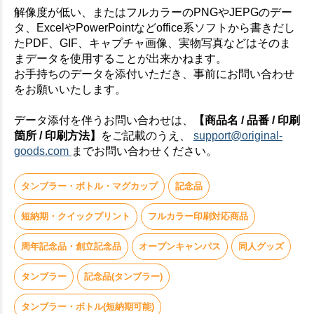
解像度が低い、またはフルカラーのPNGやJEPGのデー
タ、ExcelやPowerPointなどoffice系ソフトから書きだし
たPDF、GIF、キャプチャ画像、実物写真などはそのま
まデータを使用することが出来かねます。
お手持ちのデータを添付いただき、事前にお問い合わせ
をお願いいたします。
データ添付を伴うお問い合わせは、
【商品名 / 品番 / 印刷
箇所 / 印刷方法】
をご記載のうえ、
support@original-
goods.com
までお問い合わせください。
タンブラー・ボトル・マグカップ
記念品
短納期・クイックプリント
フルカラー印刷対応商品
周年記念品・創立記念品
オープンキャンパス
同人グッズ
タンブラー
記念品(タンブラー)
タンブラー・ボトル(短納期可能)