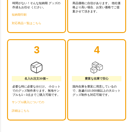
時間がない！そんな短納期 グッズの
商品価格に自信があります。 他社価
作成もお任せ ください。
格より高い場合、お安い価格でご提
案させて頂きます。
短納期印刷
対応商品一覧はこちら
3
4
名入れ注文30個～
豊富な在庫で安心
必要な時に必要な分だけ。 小ロット
国内在庫を豊富に用意しているの
でのグッズ制作承ります。無地サン
で、急遽の10,000個以上の大ロット
プルも1～3点までご購入可能です。
グッズ制作も対応可能です。
サンプル購入についての
詳細はこちら