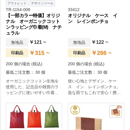
アウトレット
デザインツール
TR-1154-008
33412
【一部カラー特価】オリジ
オリジナル ケース イ
ナル オーガニックコット
ン レインポンチョ
ンラッピング巾着(M) ナチ
ュラル
￥121 ~
￥122 ~
無地品
無地品
￥315 ~
￥266 ~
印刷品
印刷品
200 個の場合 (税込)
200 個の場合 (税込)
最低ご注文数： 30 個
最低ご注文数： 30 個
オーガニックコットン生地を
使い心地とデザイン、ケー
使用した、記念品や雑貨のラ
ス イン レインポンチョ。
ッピングに使いやすい巾着で
急な雨でもこれで安心！携帯
す。
ケース入りポンチョです。フ
ック付きなのでかばんやスト
ラップにつけて持ち運べるの
で、屋外イベントに持ってい
くと大活躍のアイテムです。
毎日の生活をより快適に。