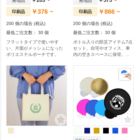
￥203 ~
￥575 ~
無地品
無地品
￥376 ~
￥866 ~
印刷品
印刷品
200 個の場合 (税込)
200 個の場合 (税込)
最低ご注文数： 30 個
最低ご注文数： 30 個
フラットタイプで使いやす
ボトル入りの防災アイテム7点
い、片面がメッシュになった
セット。自宅やオフィス、車
ポリエステルポーチです。
内の空きスペースに保管。避
難時も安心な、ホイッスルや
LEDライト入りでいざという
ときの心強い味方です。
デザインツール