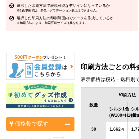
選択した印刷方法で表現可能なデザインになっているか
※1色印刷では、多色・グラデーション表現はできません。
選択した印刷方法の印刷範囲内でデータを作成しているか
※印刷方法により、印刷可能サイズは異なります。
印刷方法ごとの料
表示価格は税込・送料別で
印刷方法
数量
シルク1色
シル
(W100×H100
(最
価格帯で探す
30
1,662
1,7
円