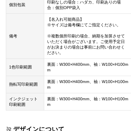
印刷なしの場合：ハダカ、印刷ありの場
個別包装
合：個別OPP袋入
【名入れ可能商品】
※サイズは備考欄にてご指定ください。
備考
※複数個所印刷の場合、納期を加算させて
いただく場合がございます。ご使用予定日
がお決まりの場合は事前にお問い合わせく
ださい。
裏面：W300×H400mm、袖：W100×H100m
1色印刷範囲
m
裏面：W300×H400mm、袖：W100×H100m
熱転写印刷範囲
m
インクジェット
裏面：W300×H400mm、袖：W100×H100m
印刷範囲
m
デザインについて