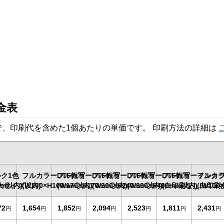
金表
、印刷代を含めた1個あたりの単価です。 印刷方法の詳細は
ク1色
フルカラーDTF転写
フルカラーDTF転写
フルカラーDTF転写
フルカラーDTF転写
フルカラーインク
フルカ
mm以内)
大サイズ以内)
(W100×H100mm以内)
(W170×H170mm以内)
(W200×H240mm以内)
(W300×H400mm以内)
(白印刷なし/W100×
(白印刷あ
72
1,654
1,852
2,094
2,523
1,811
2,431
円
円
円
円
円
円
円