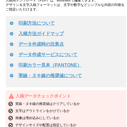
入稿用テンプレート（PDF）は、Illustratorで編集できます。
デザイン＆文字入稿フォーマットは、文字や数字などシンプルな内容の印刷を
ご指定いただけます。
印刷方法について
入稿方法ガイドマップ
データ作成時の注意点
データ作成サービスについて
印刷カラー見本（PANTONE）
実線・ヌキ線の推奨値について
入稿データチェックポイント
実線・ヌキ線の推奨値はクリアしているか
文字はアウトラインをかけているか
画像は埋め込みにしているか
デザインサイズや配置は指定しているか