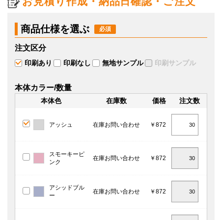
お見積り作成・納品日確認・ご注文
商品仕様を選ぶ
注文区分
印刷あり
印刷なし
無地サンプル
印刷サンプル
本体カラー/数量
本体色
在庫数
価格
注文数
アッシュ
在庫お問い合わせ
￥872
スモーキーピ
在庫お問い合わせ
￥872
ンク
アシッドブル
在庫お問い合わせ
￥872
ー