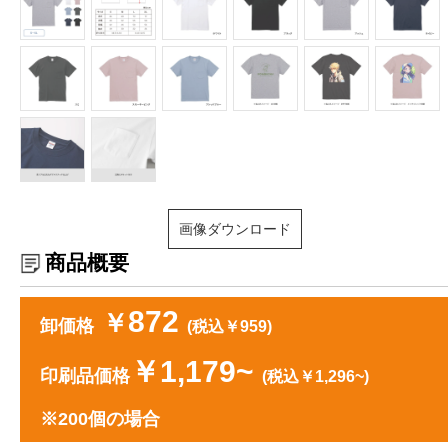
画像ダウンロード
商品概要
872
￥
卸価格
(税込￥959)
￥1,179~
印刷品価格
(税込￥1,296~)
※200個の場合