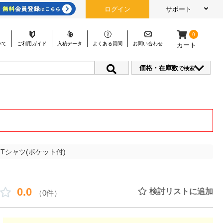
ログイン
サポート
0
いて
ご利用
ガイド
入稿
データ
よくある
質問
お問い
合わせ
カート
価格・在庫数
で検索
Tシャツ(ポケット付)
0.0
検討リストに追加
（0件）