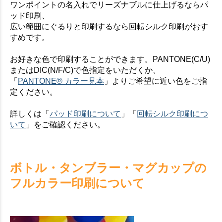
ワンポイントの名入れでリーズナブルに仕上げるならパ
お買い物を続ける
カートへ進む
ッド印刷、
広い範囲にぐるりと印刷するなら回転シルク印刷がおす
すめです。
お好きな色で印刷することができます。PANTONE(C/U)
またはDIC(N/F/C)で色指定をいただくか、
「
PANTONE® カラー見本
」よりご希望に近い色をご指
定ください。
詳しくは「
パッド印刷について
」「
回転シルク印刷につ
いて
」をご確認ください。
ボトル・タンブラー・マグカップの
フルカラー印刷について