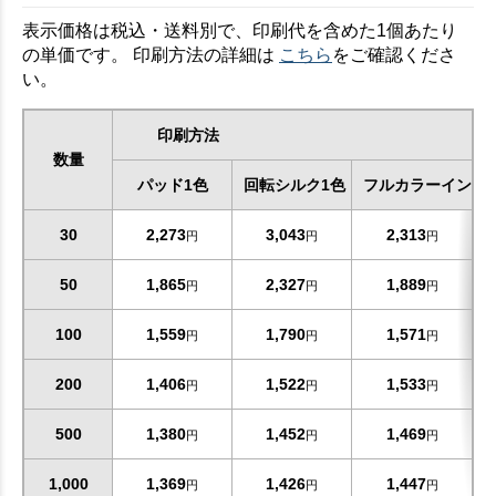
表示価格は税込・送料別で、印刷代を含めた1個あたり
の単価です。 印刷方法の詳細は
こちら
をご確認くださ
い。
印刷方法
数量
パッド1色
回転シルク1色
フルカラーインク
30
2,273
3,043
2,313
円
円
円
50
1,865
2,327
1,889
円
円
円
100
1,559
1,790
1,571
円
円
円
200
1,406
1,522
1,533
円
円
円
500
1,380
1,452
1,469
円
円
円
1,000
1,369
1,426
1,447
円
円
円