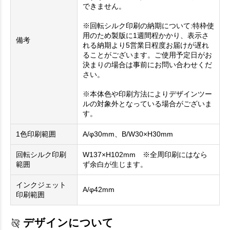
できません。
※回転シルク印刷の納期について:特枠使
用のため製版に1週間程かかり、表示さ
備考
れる納期より5営業日程度お届けが遅れ
ることがございます。ご使用予定日がお
決まりの場合は事前にお問い合わせくだ
さい。
※本体色や印刷方法によりデザインツー
ルの対象外となっている場合がございま
す。
1色印刷範囲
A/φ30mm、B/W30×H30mm
回転シルク印刷
W137×H102mm ※全周印刷にはなら
範囲
ず余白が生じます。
インクジェット
A/φ42mm
印刷範囲
デザインについて