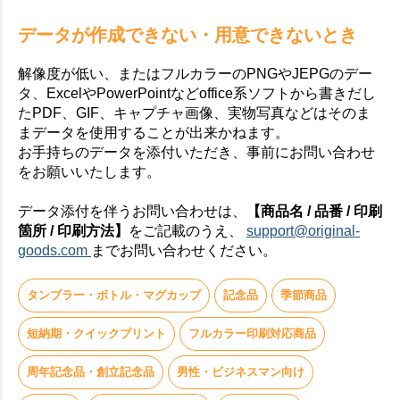
データが作成できない・用意できないとき
解像度が低い、またはフルカラーのPNGやJEPGのデー
タ、ExcelやPowerPointなどoffice系ソフトから書きだし
たPDF、GIF、キャプチャ画像、実物写真などはそのま
まデータを使用することが出来かねます。
お手持ちのデータを添付いただき、事前にお問い合わせ
をお願いいたします。
データ添付を伴うお問い合わせは、
【商品名 / 品番 / 印刷
箇所 / 印刷方法】
をご記載のうえ、
support@original-
goods.com
までお問い合わせください。
タンブラー・ボトル・マグカップ
記念品
季節商品
短納期・クイックプリント
フルカラー印刷対応商品
周年記念品・創立記念品
男性・ビジネスマン向け