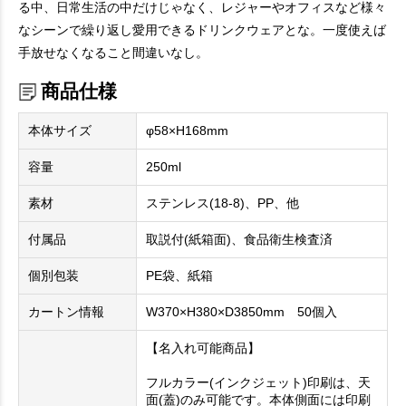
る中、日常生活の中だけじゃなく、レジャーやオフィスなど様々
なシーンで繰り返し愛用できるドリンクウェアとな。一度使えば
手放せなくなること間違いなし。
商品仕様
本体サイズ
φ58×H168mm
容量
250ml
素材
ステンレス(18‐8)、PP、他
付属品
取説付(紙箱面)、食品衛生検査済
個別包装
PE袋、紙箱
カートン情報
W370×H380×D3850mm 50個入
【名入れ可能商品】
フルカラー(インクジェット)印刷は、天
面(蓋)のみ可能です。本体側面には印刷