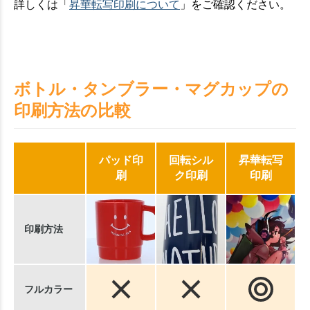
詳しくは「
昇華転写印刷について
」をご確認ください。
ボトル・タンブラー・マグカップの
印刷方法の比較
パッド印
回転シル
昇華転写
刷
ク印刷
印刷
印刷方法
フルカラー