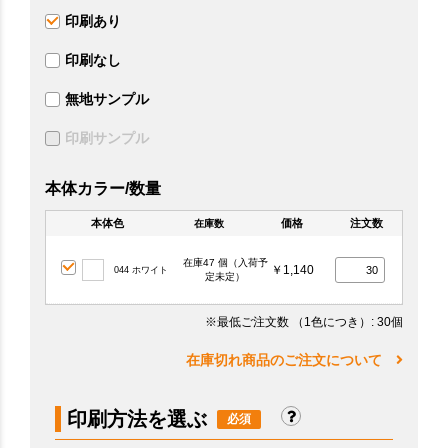
印刷あり
印刷なし
無地サンプル
印刷サンプル
本体カラー/数量
本体色
価格
注文数
在庫数
在庫47 個（入荷予
￥1,140
044 ホワイト
定未定）
※最低ご注文数
（1色につき）
: 30個
在庫切れ商品のご注文について
印刷方法を選ぶ