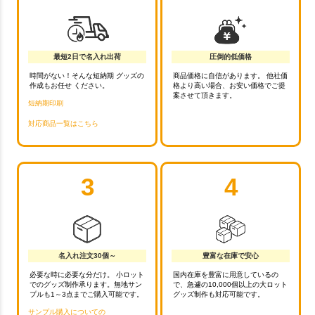
最短2日で名入れ出荷
圧倒的低価格
時間がない！そんな短納期 グッズの
商品価格に自信があります。 他社価
作成もお任せ ください。
格より高い場合、お安い価格でご提
案させて頂きます。
短納期印刷
対応商品一覧はこちら
3
4
名入れ注文30個～
豊富な在庫で安心
必要な時に必要な分だけ。 小ロット
国内在庫を豊富に用意しているの
でのグッズ制作承ります。無地サン
で、急遽の10,000個以上の大ロット
プルも1～3点までご購入可能です。
グッズ制作も対応可能です。
サンプル購入についての