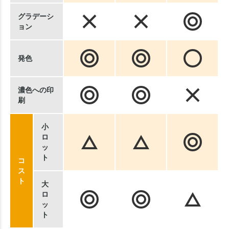
グラデーシ
ョン
発色
濃色への印
刷
小
ロ
ッ
ト
コ
ス
ト
大
ロ
ッ
ト