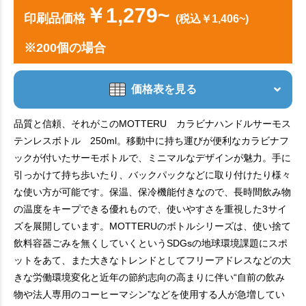
￥1,279~
印刷品価格
(税込￥1,406~)
※200個の場合
価格表を見る
品質と信頼、それがこのMOTTERU カラビナハンドルサーモス
テンレスボトル 250ml。移動中に持ち運びが便利なカラビナフ
ックが付いたサーモボトルで、ミニマルなデザインが魅力。手に
引っかけて持ち歩いたり、バックパックなどに取り付けたり様々
な使い方が可能です。保温、保冷機能付きなので、長時間飲み物
の温度をキープできる優れもので、使いやすさを重視した3サイ
ズを展開しています。MOTTERUのボトルシリーズは、使い捨て
飲料容器ごみを無くしていくというSDGsの地球環境課題にスポ
ットをあて、また大きなトレンドとしてフリーアドレスなどの大
きな労働環境変化と近年の節約志向の高まりに伴い“自前の飲み
物や法人専用のコーヒーマシン”などを使用する人が急増してい