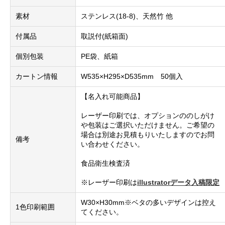
素材
ステンレス(18-8)、天然竹 他
付属品
取説付(紙箱面)
個別包装
PE袋、紙箱
カートン情報
W535×H295×D535mm 50個入
【名入れ可能商品】
レーザー印刷では、オプションののしがけ
や包装はご選択いただけません。ご希望の
場合は別途お見積もりいたしますのでお問
備考
い合わせください。
食品衛生検査済
※レーザー印刷は
illustratorデータ入稿限定
W30×H30mm※ベタの多いデザインは控え
1色印刷範囲
てください。