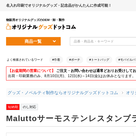
名入れ印刷でオリジナルグッズ・記念品がかんたんに作成可能！
物販用オリジナルグッズのOEM・卸・製作
商品一覧
よく検索されているワード
#巾着
#ポーチ
#トートバッグ
#モバイルバ
【お盆期間の営業について】
ご注文・お問い合わせは通常どおりお受けして
出荷・印刷業務のみ、8月10日(月)、12日(水)～14日(金)はお休みとな
グッズ・ノベルティ制作ならオリジナルグッズドットコム
オリ
短納期
のし対応
Maluttoサーモステンレスタンブラ