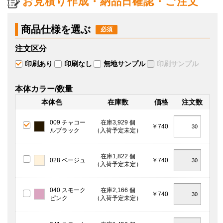
お見積り作成・納品日確認・ご注文
商品仕様を選ぶ
注文区分
印刷あり
印刷なし
無地サンプル
印刷サンプル
本体カラー/数量
本体色
在庫数
価格
注文数
009 チャコー
在庫3,929 個
￥740
ルブラック
（入荷予定未定）
在庫1,822 個
028 ベージュ
￥740
（入荷予定未定）
040 スモーク
在庫2,166 個
￥740
ピンク
（入荷予定未定）