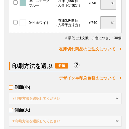
041 スモーク
在庫1,456 個
￥740
ブルー
（入荷予定未定）
在庫3,948 個
044 ホワイト
￥740
（入荷予定未定）
※最低ご注文数
（1色につき）
: 30個
在庫切れ商品のご注文について
印刷方法を選ぶ
デザインや印刷色替えについて
側面(小)
▼印刷方法を選択してください
側面(大)
▼印刷方法を選択してください