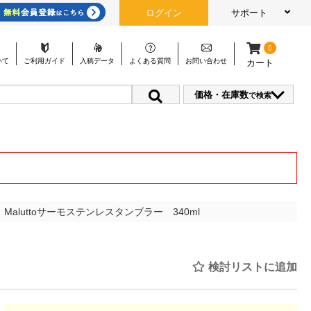
ログイン
サポート
0
いて
ご利用
ガイド
入稿
データ
よくある
質問
お問い
合わせ
カート
価格・在庫数
で検索
Maluttoサーモステンレスタンブラー 340ml
検討リストに追加