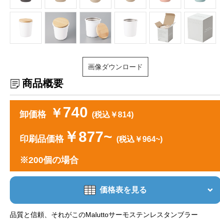
画像ダウンロード
商品概要
740
￥
卸価格
(税込￥814)
￥877~
印刷品価格
(税込￥964~)
※200個の場合
価格表を見る
品質と信頼、それがこのMaluttoサーモステンレスタンブラー