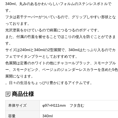
340ml。丸みのあるかわいらしいフォルムのステンレスボトルで
す。
フタは若干テーパーがついているので、グリップしやすい形状とな
っております。
光沢塗装をかけているので綺麗につるつるのボディです。
また、付属の竹蓋を被せることでほこりの侵入を防ぐことができま
す。
サイズは240mlと340mlの2型展開で、340mlはたっぷり入るのでカ
フェでマイタンブラーとしておすすめです。
色展開は定番のホワイトの他にチャコールブラック、スモークブル
ー、スモークピンク、ベージュのジェンダーレスカラーを含めた5色
展開になります。
。日々の生活をちょっぴり豊かにするアイテムです。
商品仕様
本体サイズ
φ97×H111mm フタ含む
容量
340ml