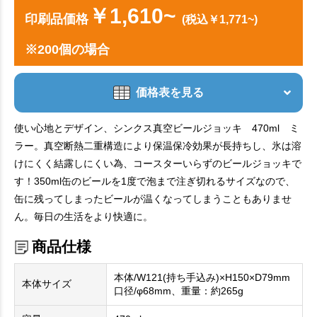
￥1,610~
印刷品価格
(税込￥1,771~)
※200個の場合
価格表を見る
使い心地とデザイン、シンクス真空ビールジョッキ 470ml ミ
ラー。真空断熱二重構造により保温保冷効果が長持ちし、氷は溶
けにくく結露しにくい為、コースターいらずのビールジョッキで
す！350ml缶のビールを1度で泡まで注ぎ切れるサイズなので、
缶に残ってしまったビールが温くなってしまうこともありませ
ん。毎日の生活をより快適に。
商品仕様
本体/W121(持ち手込み)×H150×D79mm
本体サイズ
口径/φ68mm、重量：約265g