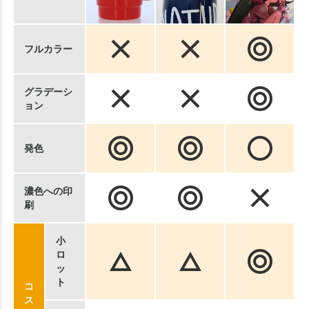
フルカラー
グラデーシ
ョン
発色
濃色への印
刷
小
ロ
ッ
ト
コ
ス