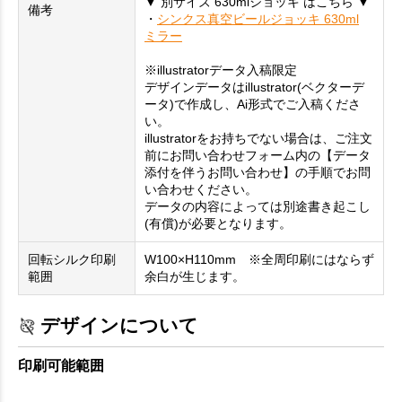
▼ 別サイズ 630mlジョッキ はこちら ▼
備考
・
シンクス真空ビールジョッキ 630ml
ミラー
※illustratorデータ入稿限定
デザインデータはillustrator(ベクターデ
ータ)で作成し、Ai形式でご入稿くださ
い。
illustratorをお持ちでない場合は、ご注文
前にお問い合わせフォーム内の【データ
添付を伴うお問い合わせ】の手順でお問
い合わせください。
データの内容によっては別途書き起こし
(有償)が必要となります。
回転シルク印刷
W100×H110mm ※全周印刷にはならず
範囲
余白が生じます。
デザインについて
印刷可能範囲