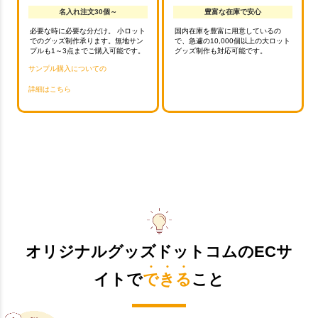
名入れ注文30個～
豊富な在庫で安心
必要な時に必要な分だけ。 小ロット
国内在庫を豊富に用意しているの
でのグッズ制作承ります。無地サン
で、急遽の10,000個以上の大ロット
プルも1～3点までご購入可能です。
グッズ制作も対応可能です。
サンプル購入についての
詳細はこちら
オリジナルグッズドットコムのECサ
イトで
できる
こと