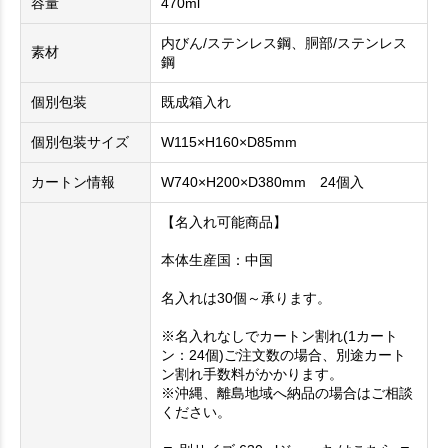
容量
470ml
内びん/ステンレス鋼、胴部/ステンレス
素材
鋼
個別包装
既成箱入れ
個別包装サイズ
W115×H160×D85mm
カートン情報
W740×H200×D380mm 24個入
【名入れ可能商品】
本体生産国：中国
名入れは30個～承ります。
※名入れなしでカートン割れ(1カート
ン：24個)ご注文数の場合、別途カート
ン割れ手数料がかかります。
※沖縄、離島地域へ納品の場合はご相談
ください。