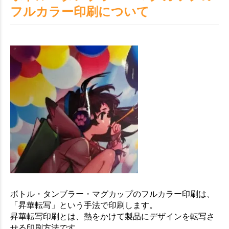
お買い物を続ける
カートへ進む
フルカラー印刷について
ボトル・タンブラー・マグカップのフルカラー印刷は、
「昇華転写」という手法で印刷します。
昇華転写印刷とは、熱をかけて製品にデザインを転写さ
せる印刷方法です。