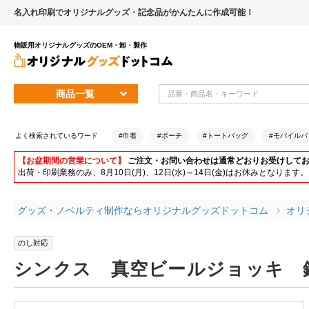
名入れ印刷でオリジナルグッズ・記念品がかんたんに作成可能！
物販用オリジナルグッズのOEM・卸・製作
商品一覧
よく検索されているワード
#巾着
#ポーチ
#トートバッグ
#モバイルバ
【お盆期間の営業について】
ご注文・お問い合わせは通常どおりお受けして
出荷・印刷業務のみ、8月10日(月)、12日(水)～14日(金)はお休みとな
グッズ・ノベルティ制作ならオリジナルグッズドットコム
オリ
のし対応
シンクス 真空ビールジョッキ 鏡面