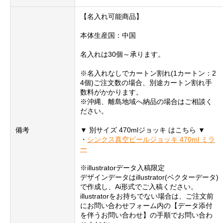
【名入れ可能商品】
本体生産国：中国
名入れは30個～承ります。
※名入れなしでカートン割れ(1カートン：2
4個)ご注文数の場合、別途カートン割れ手
数料がかかります。
※沖縄、離島地域へ納品の場合はご相談く
ださい。
備考
▼ 別サイズ 470mlジョッキ はこちら ▼
・
シンクス真空ビールジョッキ 470ml ミラ
ー
※illustratorデータ入稿限定
デザインデータはillustrator(ベクターデータ)
で作成し、Ai形式でご入稿ください。
illustratorをお持ちでない場合は、ご注文前
にお問い合わせフォーム内の【データ添付
を伴うお問い合わせ】の手順でお問い合わ