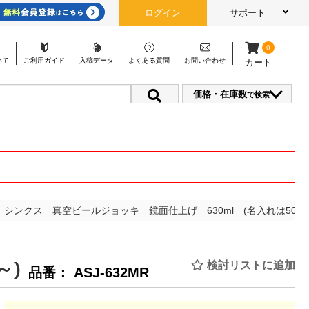
ログイン
サポート
0
いて
ご利用
ガイド
入稿
データ
よくある
質問
お問い
合わせ
カート
価格・在庫数
で検索
シンクス 真空ビールジョッキ 鏡面仕上げ 630ml (名入れは50個
～)
検討リストに追加
品番： ASJ-632MR