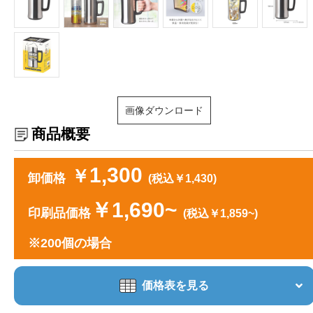
画像ダウンロード
商品概要
1,300
￥
卸価格
(税込￥1,430)
￥1,690~
印刷品価格
(税込￥1,859~)
※200個の場合
価格表を見る