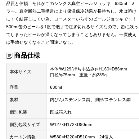
品質と信頼、それがこのシンクス真空ビールジョッキ 630ml ミ
ラー。真空断熱二重構造により保温保冷効果が長持ちし、氷は溶け
にくく結露しにくい為、コースターいらずのビールジョッキです！
500ml缶のビールを1度で泡まで注ぎ切れるサイズなので、缶に残っ
てしまったビールが温くなってしまうこともありません。一度使え
ば手放せなくなること間違いなし。
商品仕様
本体/W129(持ち手込み)×H160×D86mm
本体サイズ
口径/φ75mm、重量：約285g
容量
630ml
素材
内びん/ステンレス鋼、胴部/ステンレス鋼
個別包装
既成箱入れ
個別包装サイズ
W127×H172×D90mm
カートン情報
W580×H220×D510mm 24個入