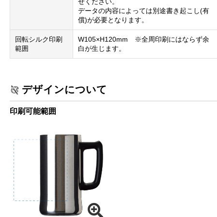
せください。
データの内容によっては別途書き起こし(有
償)が必要となります。
回転シルク印刷
W105×H120mm ※全周印刷にはならず余
範囲
白が生じます。
デザインについて
印刷可能範囲