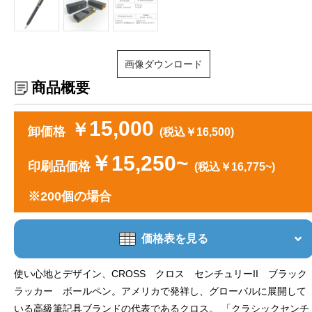
画像ダウンロード
商品概要
15,000
￥
卸価格
(税込￥16,500)
￥15,250~
印刷品価格
(税込￥16,775~)
※200個の場合
価格表を見る
使い心地とデザイン、CROSS クロス センチュリーII ブラック
ラッカー ボールペン。アメリカで発祥し、グローバルに展開して
いる高級筆記具ブランドの代表であるクロス。 「クラシックセンチ