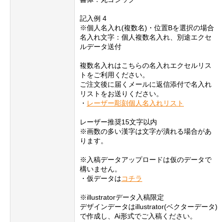
記入例 4
※個人名入れ(複数名)・位置Bを選択の場合
名入れ文字：個人複数名入れ、別途エクセ
ルデータ送付
複数名入れはこちらの名入れエクセルリス
トをご利用ください。
ご注文後に届くメールに返信添付で名入れ
リストをお送りください。
・
レーザー彫刻個人名入れリスト
レーザー推奨15文字以内
※画数の多い漢字は文字が潰れる場合があ
ります。
※入稿データアップロードは仮のデータで
構いません。
・仮データは
コチラ
※illustratorデータ入稿限定
デザインデータはillustrator(ベクターデータ)
で作成し、Ai形式でご入稿ください。