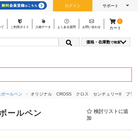
ログイン
サポート
0
いて
ご利用
ガイド
入稿
データ
よくある
質問
お問い
合わせ
カート
価格・在庫数
で検索
級ボールペン
オリジナル CROSS クロス センチュリーII ブ
 ボールペン
検討リストに追
加