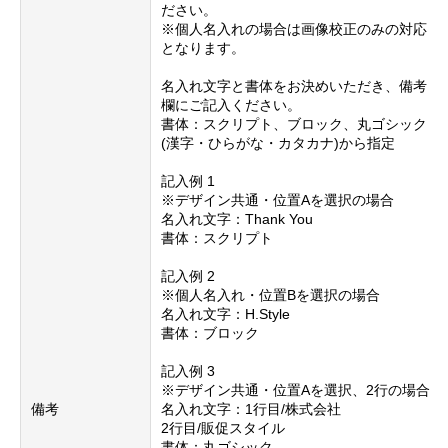
ださい。
※個人名入れの場合は画像校正のみの対応
となります。
名入れ文字と書体をお決めいただき、備考
欄にご記入ください。
書体：スクリプト、ブロック、丸ゴシック
(漢字・ひらがな・カタカナ)から指定
記入例 1
※デザイン共通・位置Aを選択の場合
名入れ文字：Thank You
書体：スクリプト
記入例 2
※個人名入れ・位置Bを選択の場合
名入れ文字：H.Style
書体：ブロック
記入例 3
※デザイン共通・位置Aを選択、2行の場合
備考
名入れ文字：1行目/株式会社
2行目/販促スタイル
書体：丸ゴシック