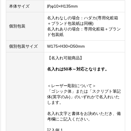
本体サイズ
約φ10×H135mm
名入れなしの場合：ハダカ(専用化粧箱
＋ブランド包装紙は同梱)
個別包装
名入れありの場合：専用化粧箱＋ブラン
ド包装紙
個別包装サイズ
W175×H30×D50mm
【名入れ可能商品】
名入れは50本～対応となります。
＜レーザー彫刻について＞
「ゴシック体」または「スクリプト筆記
体(英字のみ)」のいずれかで名入れいた
します。
名入れ文字と書体をお決めいただき、備
考欄にご記入ください。
記入例 1