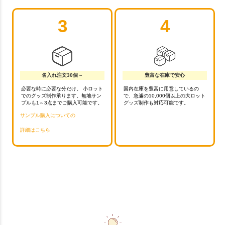
3
4
名入れ注文30個～
豊富な在庫で安心
必要な時に必要な分だけ。 小ロット
国内在庫を豊富に用意しているの
でのグッズ制作承ります。無地サン
で、急遽の10,000個以上の大ロット
プルも1～3点までご購入可能です。
グッズ制作も対応可能です。
サンプル購入についての
詳細はこちら