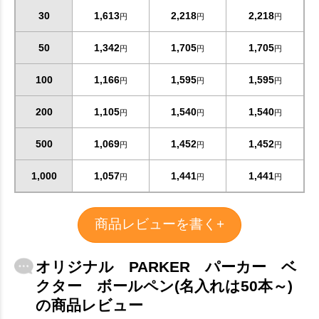
30
1,613
2,218
2,218
円
円
円
50
1,342
1,705
1,705
円
円
円
お買い物を続ける
カートへ進む
100
1,166
1,595
1,595
円
円
円
200
1,105
1,540
1,540
円
円
円
500
1,069
1,452
1,452
円
円
円
1,000
1,057
1,441
1,441
円
円
円
商品レビューを書く+
オリジナル PARKER パーカー ベ
クター ボールペン(名入れは50本～)
の商品レビュー