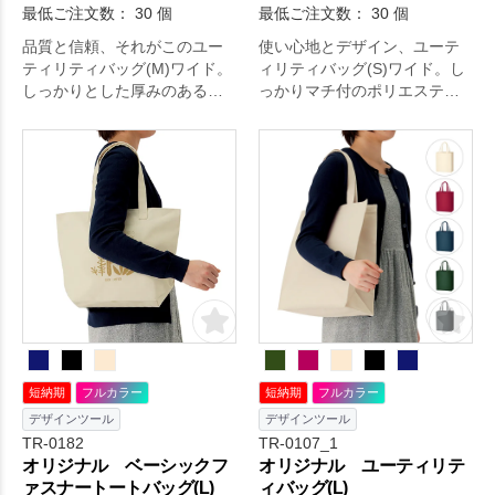
最低ご注文数： 30 個
最低ご注文数： 30 個
品質と信頼、それがこのユー
使い心地とデザイン、ユーテ
ティリティバッグ(M)ワイド。
ィリティバッグ(S)ワイド。し
しっかりとした厚みのあるポ
っかりマチ付のポリエステル
リエステル生地を使用した四
バッグで、お財布やペットボ
角いフォルムが特徴のユーテ
トルの収容が可能な大きさで
ィリティバッグ。A4サイズが
す。シックな色合いが魅力な6
入りマチもしっかりある為、
色展開でご用意しておりま
展示会や説明会の際に資料を
す。日々の生活をちょっぴり
入れてのお渡しやお子様向け
豊かにするアイテムです。
のお稽古バッグとしても長年
人気の商品です。会社名やブ
ランドロゴなどがしっかりと
アピールできる広いデザイン
スペースと落ち着いた色味の
カラー展開がおすすめポイン
トとなっております。毎日の
短納期
フルカラー
短納期
フルカラー
生活をより快適に。
デザインツール
デザインツール
TR-0182
TR-0107_1
オリジナル ベーシックフ
オリジナル ユーティリテ
ァスナートートバッグ(L)
ィバッグ(L)