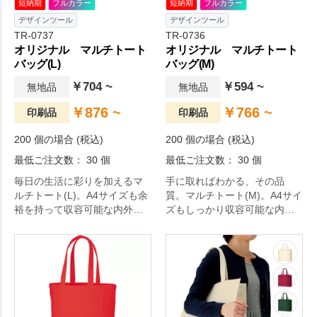
短納期
フルカラー
短納期
フルカラー
デザインツール
デザインツール
TR-0737
TR-0736
オリジナル マルチトート
オリジナル マルチトート
バッグ(L)
バッグ(M)
￥704 ~
￥594 ~
無地品
無地品
￥876 ~
￥766 ~
印刷品
印刷品
200 個の場合 (税込)
200 個の場合 (税込)
最低ご注文数： 30 個
最低ご注文数： 30 個
毎日の生活に彩りを加えるマ
手に取ればわかる、その品
ルチトート(L)。A4サイズも余
質。マルチトート(M)。A4サイ
裕を持って収容可能な内外に
ズもしっかり収容可能な内外
便利なポケット付のポリエス
に便利なポケット付のポリエ
テルトートです。外側のポケ
ステルトートです。外側のポ
ットはペットボトルも収容可
ケットはペットボトルも収容
能なポケット付で、しっかり
可能なポケット付で、しっか
した生地厚が魅力です。サイ
りした生地厚が魅力です。サ
ズ違いでSサイズとMサイズが
イズ違いでSサイズとLサイズ
ございます。一度使えば手放
がございます。毎日の生活を