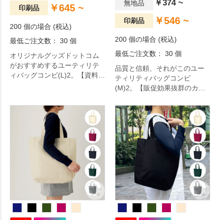
￥374 ~
無地品
￥645 ~
印刷品
￥546 ~
印刷品
200 個の場合 (税込)
200 個の場合 (税込)
最低ご注文数： 30 個
最低ご注文数： 30 個
オリジナルグッズドットコム
がおすすめするユーティリテ
品質と信頼、それがこのユー
ィバッグコンビ(L)2。【資料が
ティリティバッグコンビ
多くても安心！】しっかり肩
(M)2。【販促効果抜群のカジ
かけのマチ付のポリエステル
ュアルトート！】しっかりマ
バッグなので、厚みのある書
チ付のポリエステルA4サイズ
類も安心収容可能です。カジ
バッグなので、厚みのある書
ュアルなアクセントカラーが
類も収容可能です。カジュア
嬉しい4色展開でご用意してお
ルなアクセントカラーが嬉し
ります。肩かけ利用も可能で
い7色展開でご用意しておりま
す。ユーティリティバッグコ
す。ユーティリティバッグコ
ンビ(L)のリニューアル版とな
ンビ(M)のリニューアル版とな
ります。一度使えば手放せな
ります。一度使えば手放せな
くなること間違いなし。
くなること間違いなし。