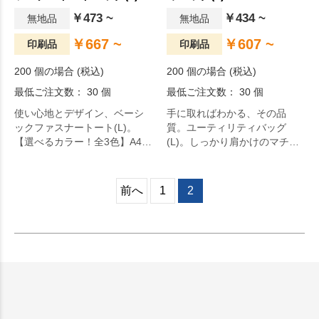
￥473 ~
￥434 ~
無地品
無地品
￥667 ~
￥607 ~
印刷品
印刷品
200 個の場合 (税込)
200 個の場合 (税込)
最低ご注文数： 30 個
最低ご注文数： 30 個
使い心地とデザイン、ベーシ
手に取ればわかる、その品
ックファスナートート(L)。
質。ユーティリティバッグ
【選べるカラー！全3色】A4サ
(L)。しっかり肩かけのマチ付
イズ収容可能なポリエステル
のポリエステルバッグなの
素材のトートです。ファスナ
で、厚みのある書類も安心し
ー付なので安心して持ち運び
て収容可能です。シックな色
前へ
1
2
出来ます。本体色も3色展開で
合いが魅力な6色展開でご用意
ご用意しております。肩かけ
しております。毎日の生活を
利用も可能です。サイズ違い
より快適に。
でSサイズもございます。オリ
ジナルグッズドットコムの選
りすぐり。