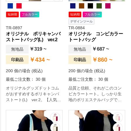
短納期
フルカラー
短納期
フルカラー
デザインツール
TR-0897
TR-0884
オリジナル ポリキャンバ
オリジナル コンビカラー
ストートバッグ(L) ver.2
トートバッグ
￥319 ~
￥687 ~
無地品
無地品
￥434 ~
￥860 ~
印刷品
印刷品
200 個の場合 (税込)
200 個の場合 (税込)
最低ご注文数： 30 個
最低ご注文数： 30 個
オリジナルグッズドットコム
品質と信頼、それがこのコン
がおすすめするポリキャンバ
ビカラートート。しっかり生
ストート(L) ver.2。【人気ノ
地のポリエステルバッグで
ベルティ】シーンに合わせて
す。収容容量も大きく、サイ
使い分け カラフルなスタンダ
ドの収納ポケットにペットボ
ードトートバッグ！より使い
トルも収容可能です。品番に
やすいサイズ感になりまし
より、生地の仕様が若干異な
た。軽量で丈夫なポリエステ
ります。