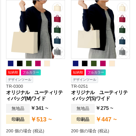
ビビットなお出かけバッグを
お求めであればこちらをご利
用ください。A4サイズも入れ
られる全8色展開のポリエステ
ルバッグです。日々の生活を
ちょっぴり豊かにするアイテ
ムです。
短納期
フルカラー
短納期
フルカラー
デザインツール
デザインツール
TR-0300
TR-0251
オリジナル ユーティリテ
オリジナル ユーティリテ
ィバッグ(M)ワイド
ィバッグ(S)ワイド
￥341 ~
￥275 ~
無地品
無地品
￥513 ~
￥447 ~
印刷品
印刷品
200 個の場合 (税込)
200 個の場合 (税込)