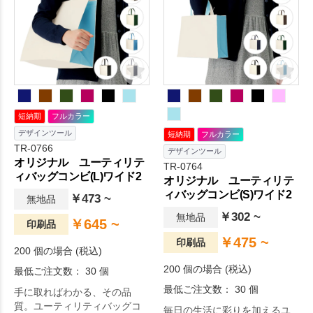
ルを使用しておりますのでお
買い物バッグとしても大変お
すすめです。印刷面も非常に
広く、1色印刷はもちろんフル
カラー印刷。毎日の生活をよ
り快適に。
短納期
フルカラー
デザインツール
短納期
フルカラー
TR-0766
デザインツール
オリジナル ユーティリテ
TR-0764
ィバッグコンビ(L)ワイド2
オリジナル ユーティリテ
ィバッグコンビ(S)ワイド2
￥473 ~
無地品
￥302 ~
無地品
￥645 ~
印刷品
￥475 ~
印刷品
200 個の場合 (税込)
200 個の場合 (税込)
最低ご注文数： 30 個
最低ご注文数： 30 個
手に取ればわかる、その品
質。ユーティリティバッグコ
毎日の生活に彩りを加えるユ