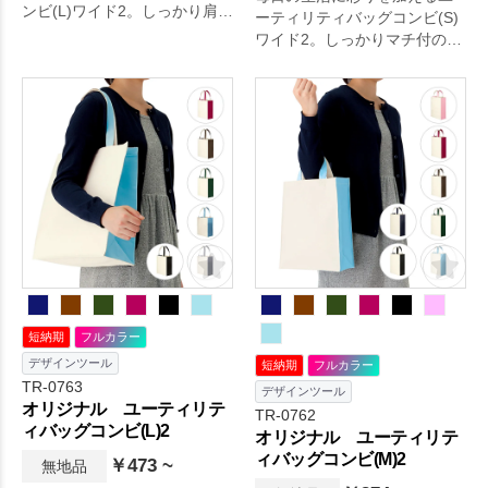
ンビ(L)ワイド2。しっかり肩か
ーティリティバッグコンビ(S)
けのマチ付のポリエステルバ
ワイド2。しっかりマチ付のポ
ッグなので、厚みのある書類
リエステルバッグで、お財布
も安心収容可能です。カジュ
やペットボトルの収容が可能
アルなアクセントカラーが嬉
です。カジュアルなアクセン
しい4色展開でご用意しており
トカラーが嬉しい7色展開でご
ます。ココンビトートでも、
用意しております。コンビト
価格と軽さを重視したい方に
ートでも、価格と軽さを重視
は「不織布。
したい方には「不織布コンビ
トート」がおススメです。ユ
ーティリティバッグコンビ(S)
ワイドのリニューアル版とな
ります。毎日の生活をより快
適に。
短納期
フルカラー
デザインツール
短納期
フルカラー
TR-0763
デザインツール
オリジナル ユーティリテ
TR-0762
ィバッグコンビ(L)2
オリジナル ユーティリテ
ィバッグコンビ(M)2
￥473 ~
無地品