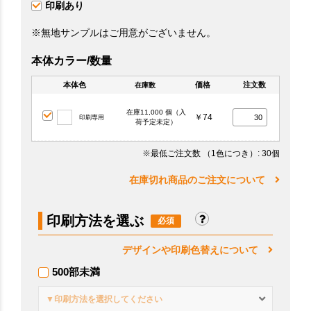
印刷あり
※無地サンプルはご用意がございません。
本体カラー/数量
本体色
価格
注文数
在庫数
在庫11,000 個（入
￥74
印刷専用
荷予定未定）
※最低ご注文数
（1色につき）
: 30個
在庫切れ商品のご注文について
印刷方法を選ぶ
デザインや印刷色替えについて
500部未満
▼印刷方法を選択してください