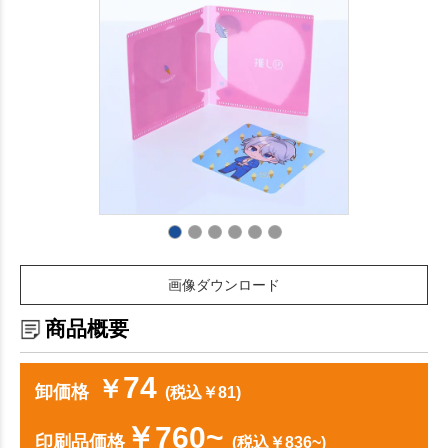
画像ダウンロード
商品概要
74
￥
卸価格
(税込￥81)
￥760~
印刷品価格
(税込￥836~)