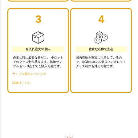
3
4
名入れ注文30個～
豊富な在庫で安心
必要な時に必要な分だけ。 小ロット
国内在庫を豊富に用意しているの
でのグッズ制作承ります。無地サン
で、急遽の10,000個以上の大ロット
プルも1～3点までご購入可能です。
グッズ制作も対応可能です。
サンプル購入についての
詳細はこちら