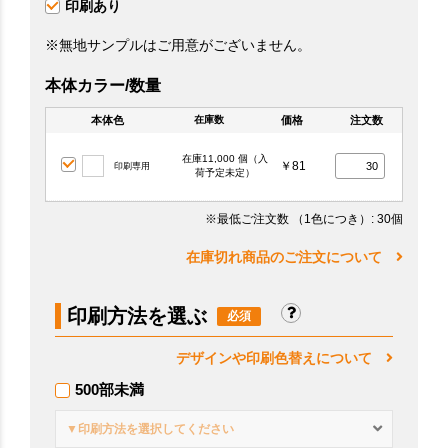
印刷あり
※無地サンプルはご用意がございません。
本体カラー/数量
本体色
価格
注文数
在庫数
在庫11,000 個（入
￥81
印刷専用
荷予定未定）
※最低ご注文数
（1色につき）
: 30個
在庫切れ商品のご注文について
印刷方法を選ぶ
デザインや印刷色替えについて
500部未満
▼印刷方法を選択してください