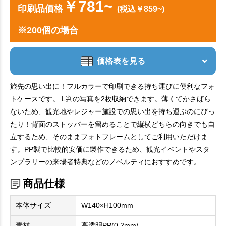
￥781~
印刷品価格
(税込￥859~)
※200個の場合
価格表を見る
旅先の思い出に！フルカラーで印刷できる持ち運びに便利なフォ
トケースです。 L判の写真を2枚収納できます。薄くてかさばら
ないため、観光地やレジャー施設での思い出を持ち運ぶのにぴっ
たり！背面のストッパーを留めることで縦横どちらの向きでも自
立するため、そのままフォトフレームとしてご利用いただけま
す。PP製で比較的安価に製作できるため、観光イベントやスタ
ンプラリーの来場者特典などのノベルティにおすすめです。
商品仕様
本体サイズ
W140×H100mm
素材
高透明PP(0.2mm)