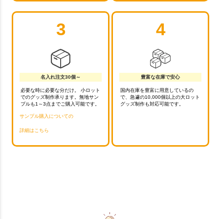
3
4
名入れ注文30個～
豊富な在庫で安心
必要な時に必要な分だけ。 小ロット
国内在庫を豊富に用意しているの
でのグッズ制作承ります。無地サン
で、急遽の10,000個以上の大ロット
プルも1～3点までご購入可能です。
グッズ制作も対応可能です。
サンプル購入についての
詳細はこちら