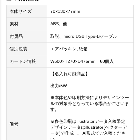
本体サイズ
70×130×77mm
素材
ABS、他
付属品
取説、micro USB Type-Bケーブル
個別包装
エアパッキン､紙箱
カートン情報
W500×H270×D475mm 60個入
【名入れ可能商品】
出力/5W
※本体色や印刷方法によりデザインツー
ルの対象外となっている場合がございま
す。
※多色印刷はillustratorデータ入稿限定
備考
デザインデータはillustrator(ベクターデ
ータ)で作成し、Ai形式でご入稿くださ
い。