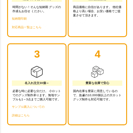
時間がない！そんな短納期 グッズの
商品価格に自信があります。 他社価
作成もお任せ ください。
格より高い場合、お安い価格でご提
案させて頂きます。
短納期印刷
対応商品一覧はこちら
3
4
名入れ注文30個～
豊富な在庫で安心
必要な時に必要な分だけ。 小ロット
国内在庫を豊富に用意しているの
でのグッズ制作承ります。無地サン
で、急遽の10,000個以上の大ロット
プルも1～3点までご購入可能です。
グッズ制作も対応可能です。
サンプル購入についての
詳細はこちら