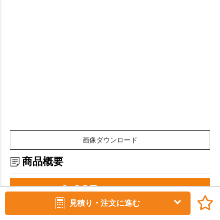
お買い物を続ける
カートへ進む
画像ダウンロード
商品概要
1,625
￥
卸価格
(税込￥1,787)
見積り・注文に進む
￥1,755~
印刷品価格
(税込￥1,930~)