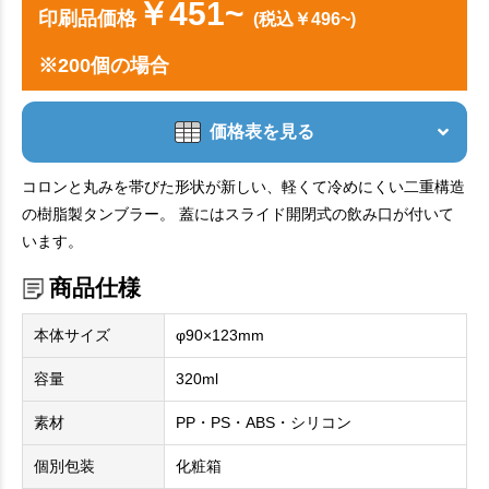
￥451~
印刷品価格
(税込￥496~)
※200個の場合
価格表を見る
コロンと丸みを帯びた形状が新しい、軽くて冷めにくい二重構造
の樹脂製タンブラー。 蓋にはスライド開閉式の飲み口が付いて
います。
商品仕様
本体サイズ
φ90×123mm
容量
320ml
素材
PP・PS・ABS・シリコン
個別包装
化粧箱