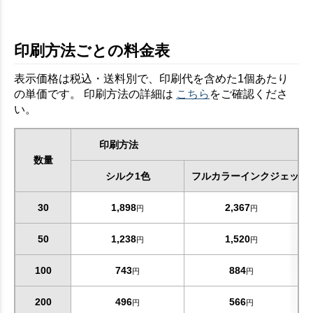
印刷方法ごとの料金表
表示価格は税込・送料別で、印刷代を含めた1個あたり
の単価です。 印刷方法の詳細は
こちら
をご確認くださ
い。
印刷方法
数量
シルク1色
フルカラーインクジェット
30
1,898
2,367
円
円
50
1,238
1,520
円
円
100
743
884
円
円
200
496
566
円
円