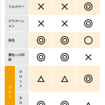
フルカラー
グラデーシ
ョン
発色
濃色への印
刷
小
ロ
ッ
ト
コ
ス
ト
大
ロ