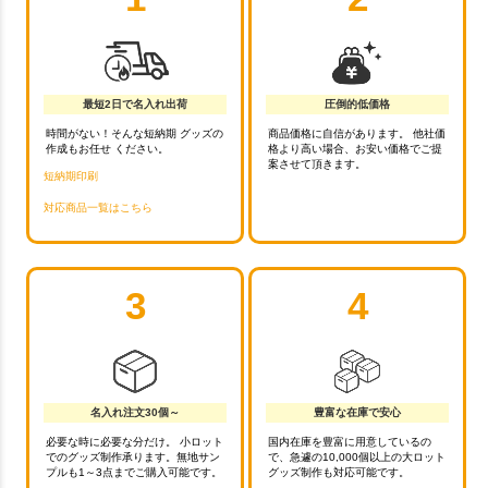
最短2日で名入れ出荷
圧倒的低価格
時間がない！そんな短納期 グッズの
商品価格に自信があります。 他社価
作成もお任せ ください。
格より高い場合、お安い価格でご提
案させて頂きます。
短納期印刷
対応商品一覧はこちら
3
4
名入れ注文30個～
豊富な在庫で安心
必要な時に必要な分だけ。 小ロット
国内在庫を豊富に用意しているの
でのグッズ制作承ります。無地サン
で、急遽の10,000個以上の大ロット
プルも1～3点までご購入可能です。
グッズ制作も対応可能です。