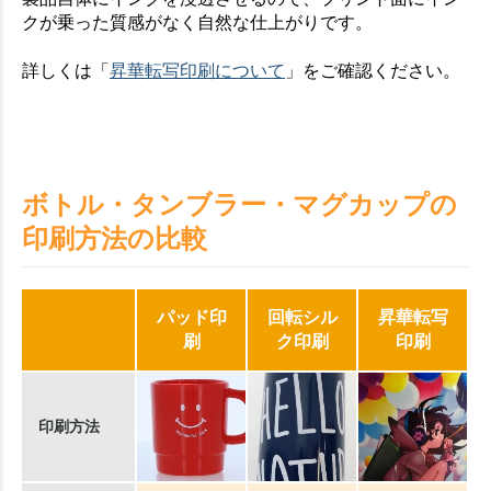
クが乗った質感がなく自然な仕上がりです。
詳しくは「
昇華転写印刷について
」をご確認ください。
ボトル・タンブラー・マグカップの
印刷方法の比較
パッド印
回転シル
昇華転写
刷
ク印刷
印刷
印刷方法