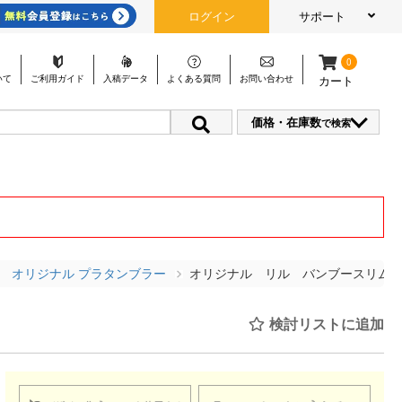
ログイン
サポート
0
いて
ご利用
ガイド
入稿
データ
よくある
質問
お問い
合わせ
カート
価格・在庫数
で検索
オリジナル プラタンブラー
オリジナル リル バンブースリムタン
検討リストに追加