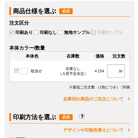
商品仕様を選ぶ
注文区分
印刷あり
印刷なし
無地サンプル
印刷サンプル
本体カラー/数量
本体色
在庫数
価格
注文数
在庫なし
取混ぜ
￥154
（入荷予定未定）
※最低ご注文数
（1色につき）
: 30個
在庫切れ商品のご注文について
印刷方法を選ぶ
デザインや印刷色替えについて