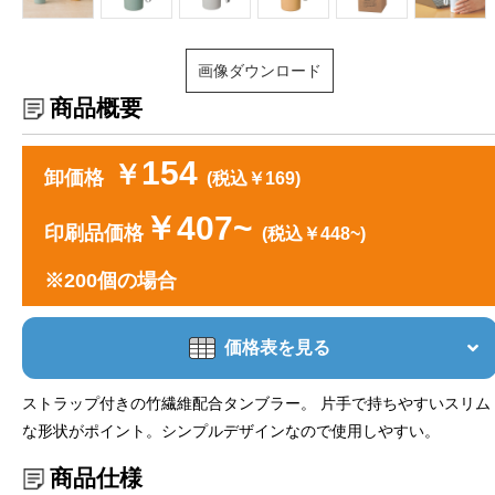
画像ダウンロード
商品概要
154
￥
卸価格
(税込￥169)
￥407~
印刷品価格
(税込￥448~)
※200個の場合
価格表を見る
ストラップ付きの竹繊維配合タンブラー。 片手で持ちやすいスリム
な形状がポイント。シンプルデザインなので使用しやすい。
商品仕様