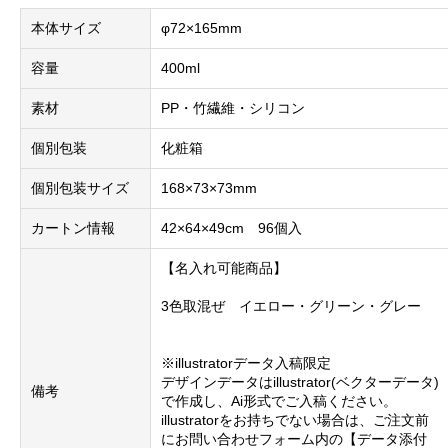
本体サイズ
φ72×165mm
容量
400ml
素材
PP・竹繊維・シリコン
個別包装
化粧箱
個別包装サイズ
168×73×73mm
カートン情報
42×64×49cm 96個入
【名入れ可能商品】
3色取混ぜ イエロー・グリーン・グレー
※illustratorデータ入稿限定
デザインデータはillustrator(ベクターデータ)
備考
で作成し、Ai形式でご入稿ください。
illustratorをお持ちでない場合は、ご注文前
にお問い合わせフォーム内の【データ添付