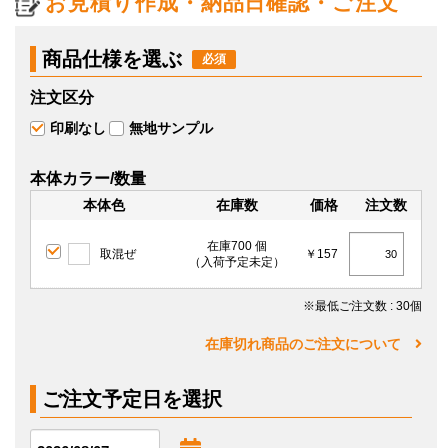
お見積り作成・納品日確認・ご注文
商品仕様を選ぶ
注文区分
印刷なし
無地サンプル
本体カラー/数量
本体色
在庫数
価格
注文数
在庫700 個
取混ぜ
￥157
（入荷予定未定）
※最低ご注文数
: 30個
在庫切れ商品のご注文について
ご注文予定日を選択