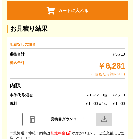
カートに入れる
お見積り結果
印刷なしの場合
税抜合計
￥5,710
税込合計
￥6,281
（1個あたり約￥209)
内訳
本体代 取混ぜ
￥157 x 30個 = ￥4,710
送料
￥1,000 x 1個 = ￥1,000
見積書ダウンロード
※北海道・沖縄・離島は
別途料金
がかかります。 ご注文後にご連
絡いたします。