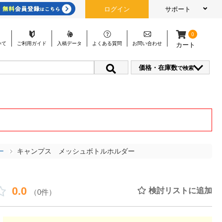
ログイン
サポート
0
いて
ご利用
ガイド
入稿
データ
よくある
質問
お問い
合わせ
カート
価格・在庫数
で検索
ー
キャンプス メッシュボトルホルダー
0.0
検討リストに追加
（0件）