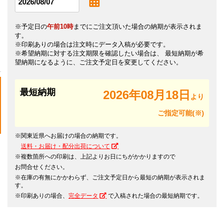
※予定日の
午前10時
までにご注文頂いた場合の納期が表示されま
す。
※印刷ありの場合は注文時にデータ入稿が必要です。
※希望納期に対する注文期限を確認したい場合は、 最短納期が希
望納期になるように、ご注文予定日を変更してください。
最短納期
2026年08月18日
より
ご指定可能(※)
※関東近県へお届けの場合の納期です。
送料・お届け・配分出荷について
※複数箇所への印刷は、上記よりお日にちがかかりますので
お問合せください。
※在庫の有無にかかわらず、ご注文予定日から最短の納期が表示されま
す。
※印刷ありの場合、
完全データ
で入稿された場合の最短納期です。