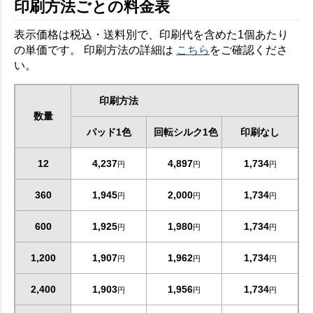
印刷方法ごとの料金表
表示価格は税込・送料別で、印刷代を含めた1個あたり
の単価です。 印刷方法の詳細は
こちら
をご確認くださ
い。
印刷方法
数量
パッド1色
回転シルク1色
印刷なし
12
4,237
4,897
1,734
円
円
円
360
1,945
2,000
1,734
円
円
円
600
1,925
1,980
1,734
円
円
円
1,200
1,907
1,962
1,734
円
円
円
2,400
1,903
1,956
1,734
円
円
円