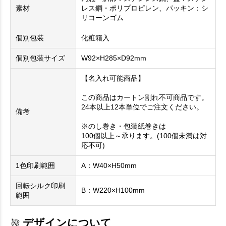
素材
レス鋼・ポリプロピレン、パッキン：シ
リコーンゴム
個別包装
化粧箱入
個別包装サイズ
W92×H285×D92mm
【名入れ可能商品】
この商品はカートン割れ不可商品です。
24本以上12本単位でご注文ください。
備考
※のし巻き・包装紙巻きは
100個以上～承ります。(100個未満は対
応不可)
1色印刷範囲
A：W40×H50mm
回転シルク印刷
B：W220×H100mm
範囲
デザインについて