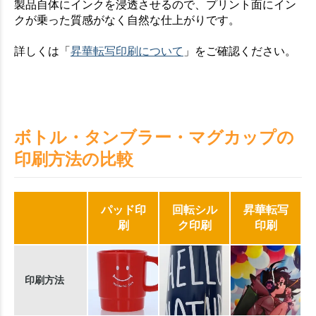
製品自体にインクを浸透させるので、プリント面にイン
クが乗った質感がなく自然な仕上がりです。
詳しくは「
昇華転写印刷について
」をご確認ください。
ボトル・タンブラー・マグカップの
印刷方法の比較
パッド印
回転シル
昇華転写
刷
ク印刷
印刷
印刷方法