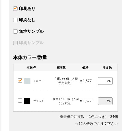
印刷あり
印刷なし
無地サンプル
印刷サンプル
本体カラー/数量
本体色
価格
注文数
在庫数
在庫756 個（入荷
￥1,577
シルバー
予定未定）
在庫1,188 個（入荷
￥1,577
ブラック
予定未定）
※最低ご注文数
（1色につき）
: 24個
※12の倍数でご注文下さい