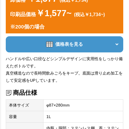
(税込￥1,734)
￥1,577~
印刷品価格
(税込￥1,734~)
※200個の場合
価格表を見る
ハンドルや広い口径などシンプルデザインに実用性をしっかり備
えたボトルです。
真空構造なので長時間飲みごろをキープ。底面は滑り止め加工を
して安定感をUPしています。
商品仕様
本体サイズ
φ87×280mm
容量
1L
内瓶・胴部：ステンレス鋼、蓋：ステン