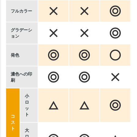
フルカラー
グラデーシ
ョン
発色
濃色への印
刷
小
ロ
ッ
ト
コ
ス
ト
大
ロ