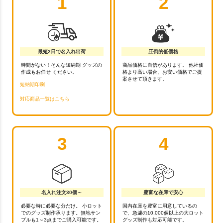
1
2
最短2日で名入れ出荷
圧倒的低価格
時間がない！そんな短納期 グッズの
商品価格に自信があります。 他社価
作成もお任せ ください。
格より高い場合、お安い価格でご提
案させて頂きます。
短納期印刷
対応商品一覧はこちら
3
4
名入れ注文30個～
豊富な在庫で安心
必要な時に必要な分だけ。 小ロット
国内在庫を豊富に用意しているの
でのグッズ制作承ります。無地サン
で、急遽の10,000個以上の大ロット
プルも1～3点までご購入可能です。
グッズ制作も対応可能です。