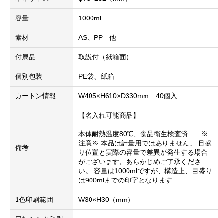
容量
1000ml
素材
AS、PP 他
付属品
取説付（紙箱面）
個別包装
PE袋、紙箱
カートン情報
W405×H610×D330mm 40個入
【名入れ可能商品】
本体耐熱温度80℃、食品衛生検査済 ※
注意※ 本品は計量用ではありません。 目盛
備考
り位置と実際の容量で差異が発生する場合
がございます。あらかじめご了承くださ
い。 容量は1000mlですが、構造上、目盛り
は900mlまでの印字となります
1色印刷範囲
W30×H30（mm）