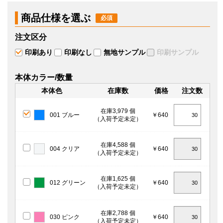
商品仕様を選ぶ
注文区分
印刷あり
印刷なし
無地サンプル
印刷サンプル
本体カラー/数量
本体色
在庫数
価格
注文数
在庫3,979 個
001 ブルー
￥640
（入荷予定未定）
在庫4,588 個
004 クリア
￥640
（入荷予定未定）
在庫1,625 個
012 グリーン
￥640
（入荷予定未定）
在庫2,788 個
030 ピンク
￥640
（入荷予定未定）