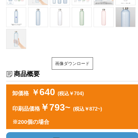
画像ダウンロード
商品概要
640
￥
卸価格
(税込￥704)
￥793~
印刷品価格
(税込￥872~)
※200個の場合