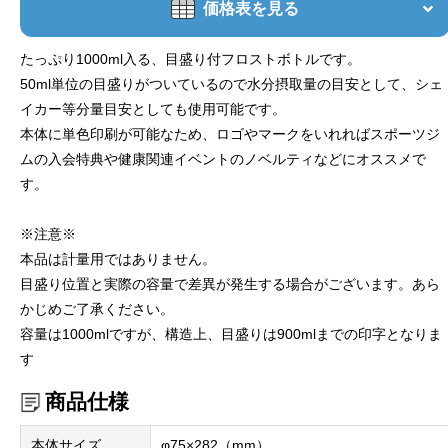
価格表を見る
たっぷり1000ml入る、目盛り付フロストボトルです。
50ml単位の目盛りがついているので水分摂取量の目安として、シェ
イカー等分量目安としても使用可能です。
本体に単色印刷が可能なため、ロゴやマークをいれればスポーツジ
ムの入会特典や健康関連イベントのノベルティなどにオススメで
す。
※注意※
本品は計量用ではありません。
目盛り位置と実際の容量で差異が発生する場合がございます。あら
かじめご了承ください。
容量は1000mlですが、構造上、目盛りは900mlまでの印字となりま
す
商品仕様
本体サイズ
φ75×282（mm）