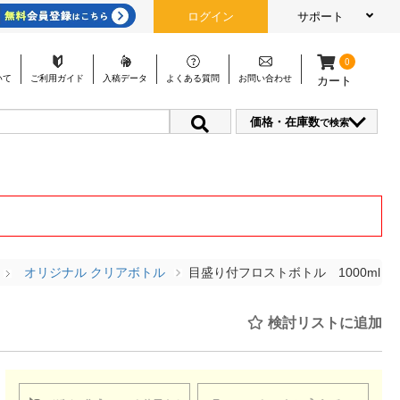
ログイン
サポート
0
いて
ご利用
ガイド
入稿
データ
よくある
質問
お問い
合わせ
カート
価格・在庫数
で検索
オリジナル クリアボトル
目盛り付フロストボトル 1000ml
検討リストに追加