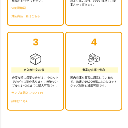
作成もお任せ ください。
格より高い場合、お安い価格でご提
案させて頂きます。
短納期印刷
対応商品一覧はこちら
3
4
名入れ注文30個～
豊富な在庫で安心
必要な時に必要な分だけ。 小ロット
国内在庫を豊富に用意しているの
でのグッズ制作承ります。無地サン
で、急遽の10,000個以上の大ロット
プルも1～3点までご購入可能です。
グッズ制作も対応可能です。
サンプル購入についての
詳細はこちら