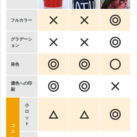
フルカラー
グラデーシ
ョン
発色
濃色への印
刷
小
ロ
ッ
ト
コ
ス