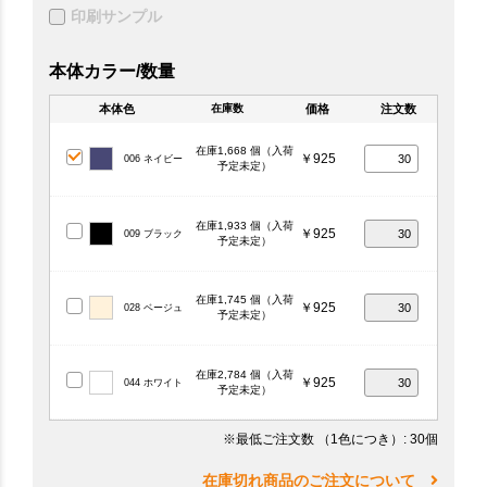
印刷サンプル
本体カラー/数量
本体色
価格
注文数
在庫数
在庫1,668 個（入荷
￥925
006 ネイビー
予定未定）
在庫1,933 個（入荷
￥925
009 ブラック
予定未定）
在庫1,745 個（入荷
￥925
028 ベージュ
予定未定）
在庫2,784 個（入荷
￥925
044 ホワイト
予定未定）
※最低ご注文数
（1色につき）
: 30個
在庫切れ商品のご注文について