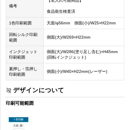
【名入れ可能商品】
備考
食品衛生検査済
1色印刷範囲
天面/φ56mm 側面(小)/W25×H22mm
回転シルク印刷
側面(大)/W269×H22mm
範囲
インクジェット
側面(大)/W286(塗り足し含む)×H45mm
印刷範囲
(回転インクジェット)
素押し・箔押し
側面(小)/W40×H22mm(レーザー)
印刷範囲
デザインについて
印刷可能範囲