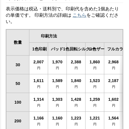
表示価格は税込・送料別で、印刷代を含めた1個あたり
の単価です。 印刷方法の詳細は
こちら
をご確認くださ
い。
印刷方法
数量
1色印刷
パッド1色
回転シルク1色
レーザー
フルカラー
2,007
1,970
2,388
1,860
2,968
30
円
円
円
円
円
1,611
1,589
1,840
1,523
2,187
50
円
円
円
円
円
1,314
1,303
1,428
1,259
1,602
100
円
円
円
円
円
1,166
1,160
1,223
1,221
1,564
200
円
円
円
円
円