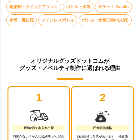
短納期・クイックプリント
ボトル・水筒
ザラット Zalatto
水筒・魔法瓶
ステンレスボトル
ボトル・水筒(350ml未満)
オリジナルグッズドットコムが
グッズ・ノベルティ制作に選ばれる理由
1
2
最短2日で名入れ出荷
圧倒的低価格
時間がない！そんな短納期 グッズの
商品価格に自信があります。 他社価