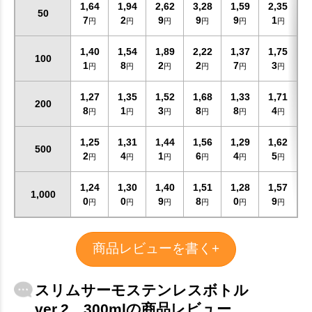
1,64
1,94
2,62
3,28
1,59
2,35
50
7
2
9
9
9
1
円
円
円
円
円
円
1,40
1,54
1,89
2,22
1,37
1,75
100
1
8
2
2
7
3
円
円
円
円
円
円
1,27
1,35
1,52
1,68
1,33
1,71
200
8
1
3
8
8
4
円
円
円
円
円
円
1,25
1,31
1,44
1,56
1,29
1,62
500
2
4
1
6
4
5
円
円
円
円
円
円
1,24
1,30
1,40
1,51
1,28
1,57
1,000
0
0
9
8
0
9
円
円
円
円
円
円
商品レビューを書く+
スリムサーモステンレスボトル
ver.2 300mlの商品レビュー