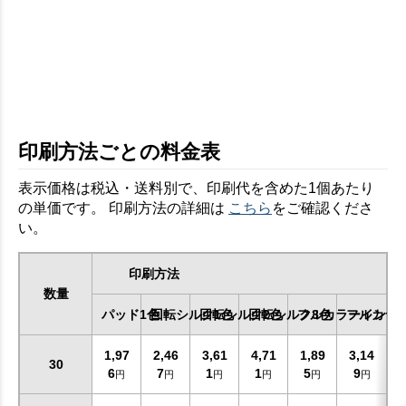
印刷方法ごとの料金表
表示価格は税込・送料別で、印刷代を含めた1個あたり
の単価です。 印刷方法の詳細は
こちら
をご確認くださ
い。
印刷方法
数量
パッド1色
回転シルク1色
回転シルク2色
回転シルク3色
フルカラーインク
フルカラ
1,97
2,46
3,61
4,71
1,89
3,14
30
6
7
1
1
5
9
円
円
円
円
円
円