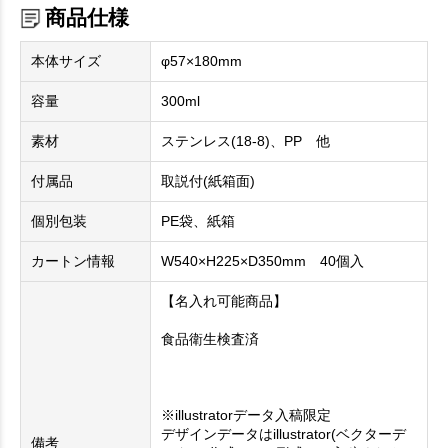
商品仕様
本体サイズ
φ57×180mm
容量
300ml
素材
ステンレス(18-8)、PP 他
付属品
取説付(紙箱面)
個別包装
PE袋、紙箱
カートン情報
W540×H225×D350mm 40個入
【名入れ可能商品】
食品衛生検査済
※illustratorデータ入稿限定
デザインデータはillustrator(ベクターデ
備考