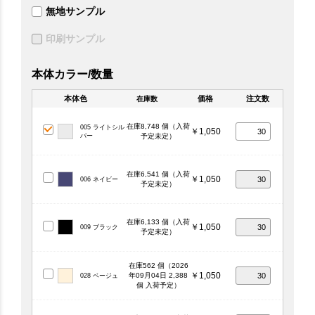
無地サンプル
印刷サンプル
本体カラー/数量
本体色
価格
注文数
在庫数
在庫8,748 個（入荷
005 ライトシル
￥1,050
バー
予定未定）
在庫6,541 個（入荷
￥1,050
006 ネイビー
予定未定）
在庫6,133 個（入荷
￥1,050
009 ブラック
予定未定）
在庫562 個（2026
￥1,050
年09月04日 2,388
028 ベージュ
個 入荷予定）