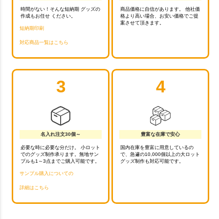
時間がない！そんな短納期 グッズの
商品価格に自信があります。 他社価
作成もお任せ ください。
格より高い場合、お安い価格でご提
案させて頂きます。
短納期印刷
対応商品一覧はこちら
3
4
名入れ注文30個～
豊富な在庫で安心
必要な時に必要な分だけ。 小ロット
国内在庫を豊富に用意しているの
でのグッズ制作承ります。無地サン
で、急遽の10,000個以上の大ロット
プルも1～3点までご購入可能です。
グッズ制作も対応可能です。
サンプル購入についての
詳細はこちら