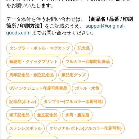
をお願いいたします。
データ添付を伴うお問い合わせは、
【商品名 / 品番 / 印刷
箇所 / 印刷方法】
をご記載のうえ、
support@original-
goods.com
までお問い合わせください。
タンブラー・ボトル・マグカップ
記念品
短納期・クイックプリント
フルカラー印刷対応商品
周年記念品・創立記念品
景品用グッズ
UVインクジェット印刷可能商品
ボトル・水筒
記念品(ボトル)
タンブラー(フルカラー印刷可能)
竣工記念品
創立記念品
水筒・魔法瓶
ステンレスボトル
オリジナル ボトル(フルカラー印刷可能)