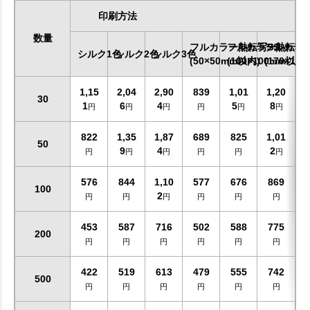
印刷方法
数量
フルカラー熱転写SS
フルカラー熱転写
フルカラ
シルク1色
シルク2色
シルク3色
(50×50mm以内)
(100×100mm以内)
(170×17
1,15
2,04
2,90
839
1,01
1,20
30
1
6
4
5
8
円
円
円
円
円
円
822
1,35
1,87
689
825
1,01
50
9
4
2
円
円
円
円
円
円
576
844
1,10
577
676
869
100
2
円
円
円
円
円
円
453
587
716
502
588
775
200
円
円
円
円
円
円
422
519
613
479
555
742
500
円
円
円
円
円
円