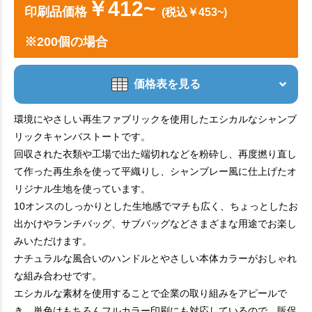
￥412~
印刷品価格
(税込￥453~)
※200個の場合
価格表を見る
環境にやさしい再生ファブリックを使用したエシカルなシャンブ
リックキャンバストートです。
回収された衣類や工場で出た端切れなどを粉砕し、再度撚り直し
て作った再生糸を使って平織りし、シャンブレー風に仕上げたオ
リジナル生地を使っています。
10オンスのしっかりとした生地感でマチも広く、ちょっとしたお
出かけやランチバッグ、サブバッグなどさまざまな用途でお楽し
みいただけます。
ナチュラルな風合いのハンドルとやさしい本体カラーがおしゃれ
な組み合わせです。
エシカルな素材を使用することで企業の取り組みをアピールで
き、単色はもちろんフルカラー印刷にも対応しているので、販促