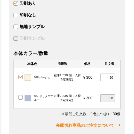
印刷あり
印刷なし
無地サンプル
印刷サンプル
本体カラー/数量
本体色
価格
注文数
在庫数
在庫1,530 個（入荷
￥300
028 ベージュ
予定未定）
在庫2,335 個（入荷
034 サックスブ
￥300
ルー
予定未定）
※最低ご注文数
（1色につき）
: 30個
在庫切れ商品のご注文について