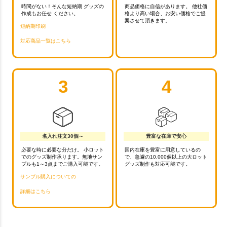
時間がない！そんな短納期 グッズの
商品価格に自信があります。 他社価
作成もお任せ ください。
格より高い場合、お安い価格でご提
案させて頂きます。
短納期印刷
対応商品一覧はこちら
3
4
名入れ注文30個～
豊富な在庫で安心
必要な時に必要な分だけ。 小ロット
国内在庫を豊富に用意しているの
でのグッズ制作承ります。無地サン
で、急遽の10,000個以上の大ロット
プルも1～3点までご購入可能です。
グッズ制作も対応可能です。
サンプル購入についての
詳細はこちら