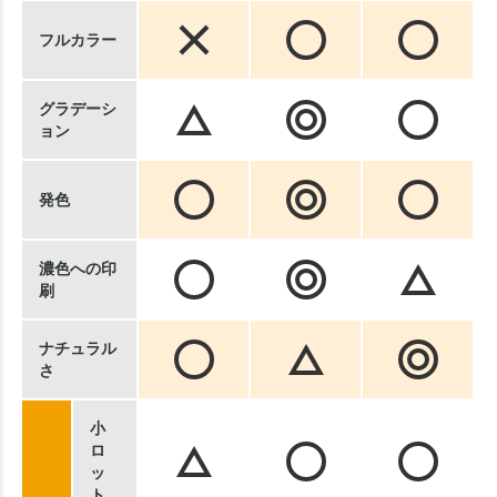
フルカラー
グラデーシ
ョン
発色
濃色への印
刷
ナチュラル
さ
小
ロ
ッ
ト