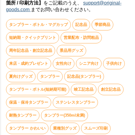
箇所 / 印刷方法】
をご記載のうえ、
support@original-
goods.com
までお問い合わせください。
タンブラー・ボトル・マグカップ
記念品
季節商品
短納期・クイックプリント
営業配布・訪問粗品
周年記念品・創立記念品
景品用グッズ
来店・成約プレゼント
女性向け
シニア向け
子供向け
夏向けグッズ
タンブラー
記念品(タンブラー)
タンブラー・ボトル(短納期可能)
竣工記念品
創立記念品
保温・保冷タンブラー
ステンレスタンブラー
耐熱タンブラー
タンブラー(350ml未満)
タンブラー かわいい
業種別グッズ
スムーズ印刷