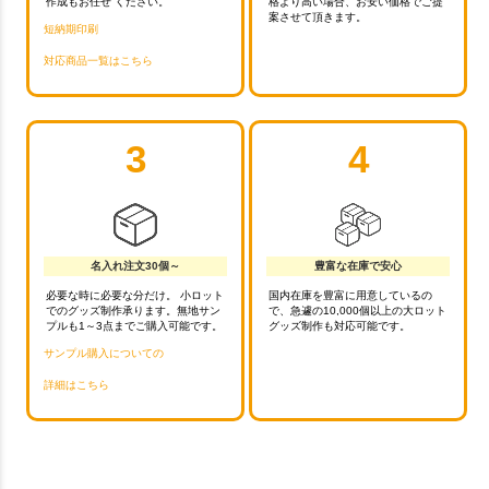
作成もお任せ ください。
格より高い場合、お安い価格でご提
案させて頂きます。
短納期印刷
対応商品一覧はこちら
3
4
名入れ注文30個～
豊富な在庫で安心
必要な時に必要な分だけ。 小ロット
国内在庫を豊富に用意しているの
でのグッズ制作承ります。無地サン
で、急遽の10,000個以上の大ロット
プルも1～3点までご購入可能です。
グッズ制作も対応可能です。
サンプル購入についての
詳細はこちら