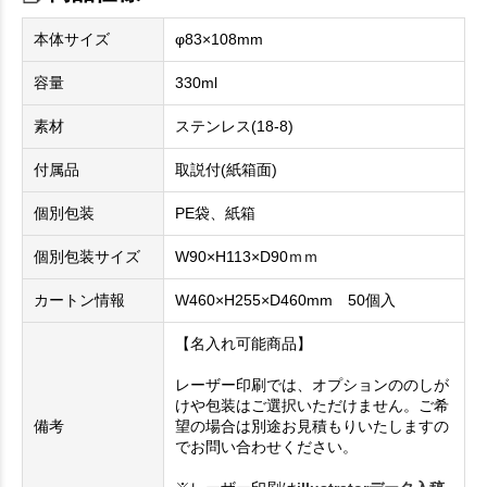
本体サイズ
φ83×108mm
容量
330ml
素材
ステンレス(18-8)
付属品
取説付(紙箱面)
個別包装
PE袋、紙箱
個別包装サイズ
W90×H113×D90ｍｍ
カートン情報
W460×H255×D460mm 50個入
【名入れ可能商品】
レーザー印刷では、オプションののしが
けや包装はご選択いただけません。ご希
備考
望の場合は別途お見積もりいたしますの
でお問い合わせください。