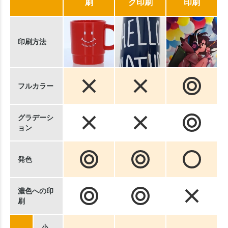
刷
ク印刷
印刷
印刷方法
フルカラー
グラデーシ
ョン
発色
濃色への印
刷
小