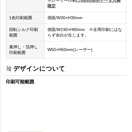
※レーザー印刷は
illustratorデータ入稿
限定
1色印刷範囲
側面/W30×H30mm
回転シルク印刷
側面/W190×H80mm ※全周印刷にはな
範囲
らず余白が生じます。
素押し・箔押し
W50×H50mm(レーザー)
印刷範囲
デザインについて
印刷可能範囲