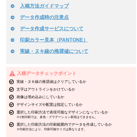
入稿方法ガイドマップ
データ作成時の注意点
データ作成サービスについて
印刷カラー見本（PANTONE）
実線・ヌキ線の推奨値について
入稿データチェックポイント
実線・ヌキ線の推奨値はクリアしているか
文字はアウトラインをかけているか
画像は埋め込みにしているか
デザインサイズや配置は指定しているか
選択した印刷方法で表現可能なデザインになっているか
※1色印刷では、多色・グラデーション表現はできません。
選択した印刷方法の印刷範囲内でデータを作成しているか
※印刷方法により、印刷可能サイズは異なります。