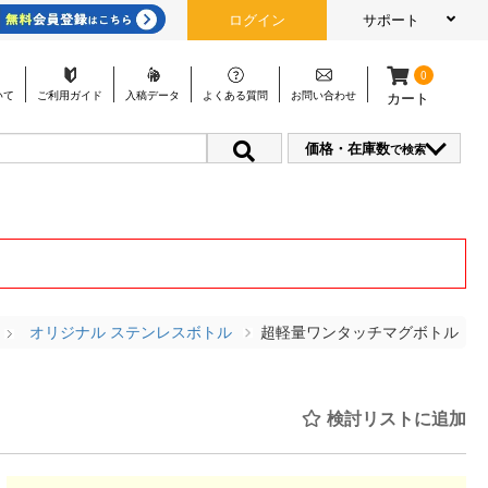
ログイン
サポート
0
いて
ご利用
ガイド
入稿
データ
よくある
質問
お問い
合わせ
カート
価格・在庫数
で検索
オリジナル ステンレスボトル
超軽量ワンタッチマグボトル 49
検討リストに追加