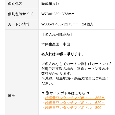
個別包装
既成箱入れ
個別包装サイズ
W73×H230×D73mm
カートン情報
W335×H465×D275mm 24個入
【名入れ可能商品】
本体生産国：中国
名入れは30個～承ります。
※名入れなしでカートン割れ(1カートン：2
4個)ご注文数の場合、別途カートン割れ手
数料がかかります。
※沖縄、離島地域へ納品の場合はご相談く
ださい。
▼ 別サイズボトルはこちら ▼
備考
・
超軽量ワンタッチマグボトル 365ml
・
超軽量ワンタッチマグボトル 620ml
・
超軽量ワンタッチマグボトル 800ml