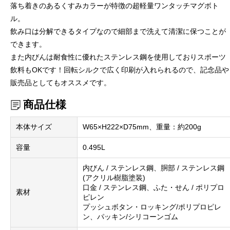
落ち着きのあるくすみカラーが特徴の超軽量ワンタッチマグボト
ル。
飲み口は分解できるタイプなので細部まで洗えて清潔に保つことが
できます。
また内びんは耐食性に優れたステンレス鋼を使用しておりスポーツ
飲料もOKです！回転シルクで広く印刷が入れられるので、記念品や
販売品としてもオススメです。
商品仕様
本体サイズ
W65×H222×D75mm、重量：約200g
容量
0.495L
内びん / ステンレス鋼、胴部 / ステンレス鋼
(アクリル樹脂塗装)
口金 / ステンレス鋼、ふた・せん / ポリプロ
素材
ピレン
プッシュボタン・ロッキング/ポリプロピレ
ン、パッキン/シリコーンゴム