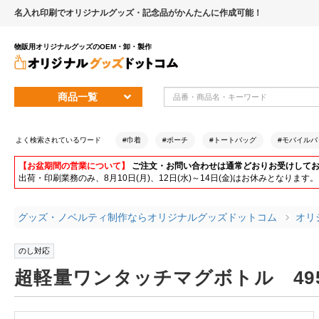
名入れ印刷でオリジナルグッズ・記念品がかんたんに作成可能！
物販用オリジナルグッズのOEM・卸・製作
商品一覧
よく検索されているワード
#巾着
#ポーチ
#トートバッグ
#モバイルバ
【お盆期間の営業について】
ご注文・お問い合わせは通常どおりお受けして
出荷・印刷業務のみ、8月10日(月)、12日(水)～14日(金)はお休みとな
グッズ・ノベルティ制作ならオリジナルグッズドットコム
オリ
のし対応
超軽量ワンタッチマグボトル 495