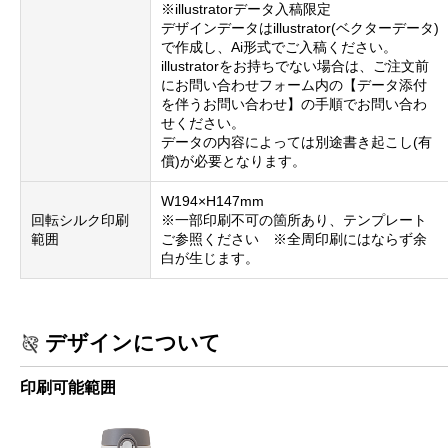
※illustratorデータ入稿限定
デザインデータはillustrator(ベクターデータ)
で作成し、Ai形式でご入稿ください。
illustratorをお持ちでない場合は、ご注文前
にお問い合わせフォーム内の【データ添付
を伴うお問い合わせ】の手順でお問い合わ
せください。
データの内容によっては別途書き起こし(有
償)が必要となります。
W194×H147mm
回転シルク印刷
※一部印刷不可の箇所あり、テンプレート
範囲
ご参照ください ※全周印刷にはならず余
白が生じます。
デザインについて
印刷可能範囲