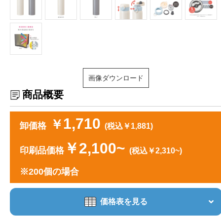
画像ダウンロード
商品概要
1,710
￥
卸価格
(税込￥1,881)
￥2,100~
印刷品価格
(税込￥2,310~)
※200個の場合
価格表を見る