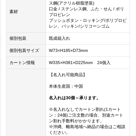
ス鋼(アクリル樹脂塗装)
口金 / ステンレス鋼、ふた・せん / ポリ
素材
プロピレン
プッシュボタン・ロッキング/ポリプロピ
レン、パッキン/シリコーンゴム
個別包装
既成箱入れ
個別包装サイズ
W73×H185×D73mm
カートン情報
W335×H381×D225mm 24個入
【名入れ可能商品】
本体生産国：中国
名入れは30個～承ります。
※名入れなしでカートン割れ(1カート
ン：24個)ご注文数の場合、別途カート
ン割れ手数料がかかります。
※沖縄、離島地域へ納品の場合はご相談
ください。