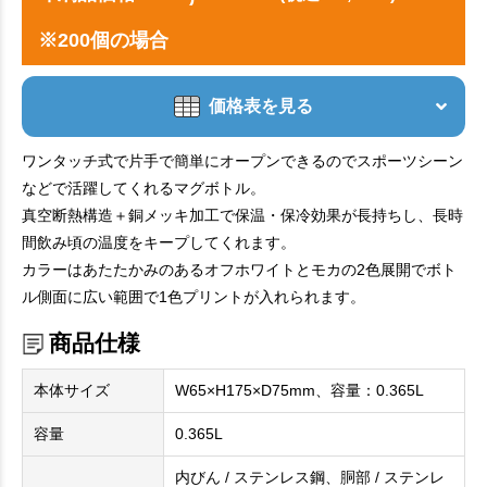
※200個の場合
価格表を見る
ワンタッチ式で片手で簡単にオープンできるのでスポーツシーン
などで活躍してくれるマグボトル。
真空断熱構造＋銅メッキ加工で保温・保冷効果が長持ちし、長時
間飲み頃の温度をキープしてくれます。
カラーはあたたかみのあるオフホワイトとモカの2色展開でボト
ル側面に広い範囲で1色プリントが入れられます。
商品仕様
本体サイズ
W65×H175×D75mm、容量：0.365L
容量
0.365L
内びん / ステンレス鋼、胴部 / ステンレ