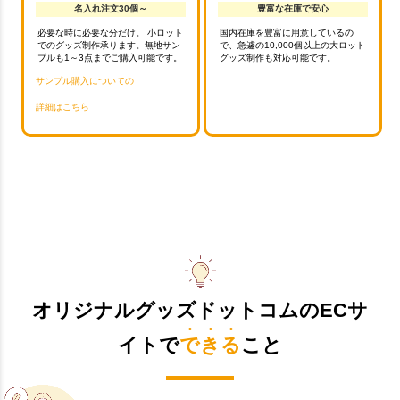
名入れ注文30個～
豊富な在庫で安心
必要な時に必要な分だけ。 小ロット
国内在庫を豊富に用意しているの
でのグッズ制作承ります。無地サン
で、急遽の10,000個以上の大ロット
プルも1～3点までご購入可能です。
グッズ制作も対応可能です。
サンプル購入についての
詳細はこちら
オリジナルグッズドットコムのECサ
イトで
できる
こと