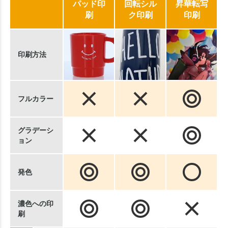
パッド印
回転シル
昇華転写
刷
ク印刷
印刷
印刷方法
フルカラー
グラデーシ
ョン
発色
濃色への印
刷